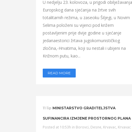
U nedjelju 23. kolovoza, u prigodi obilježavanj
Europskog dana sjećanja na žrtve svih
totalitarnih režima, u zaseoku Šiljegi, u Novim
Selima položeni su vijenci pod križem
postavljenim prije dvije godine u sjećanje
jedanaestorici žrtava jugokomunističkog
zločina,-Hrvatima, koji su nestali i ubijeni na
Križnom putu, kao...
READ MORE
11 lip
MINISTARSTVO GRADITELJSTVA
SUFINANCIRA IZMJENE PROSTORNOG PLANA
Posted at 10:53h
in
Borovci
,
Desne
,
Krvavac
,
Krvavac