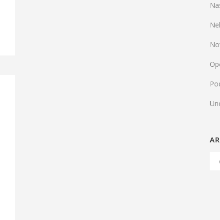
Na
Ne
No
Op
Pod
Un
AR
Arh
Ob
e