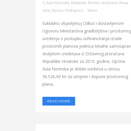
2
,
Kula Norinska
,
Matijevići
,
Momići
,
Naslovna
,
Nova
Sela
,
Općina
,
Podrujnica
Share
Sukladno objavljenoj Odluci i dostavljenom
Ugovoru Ministarstva graditeljstva i prostorno
uređenja o postupku sufinanciranja izrade
prostornih planova jedinica lokalne samoupra
dodjelom sredstava iz Državnog proračuna
Republike Hrvatske za 2015. godine, Općina
Kula Norinska je dobila sredstva u iznosu
36.526,00 kn za izmjene i dopune prostornog
plana...
READ MORE