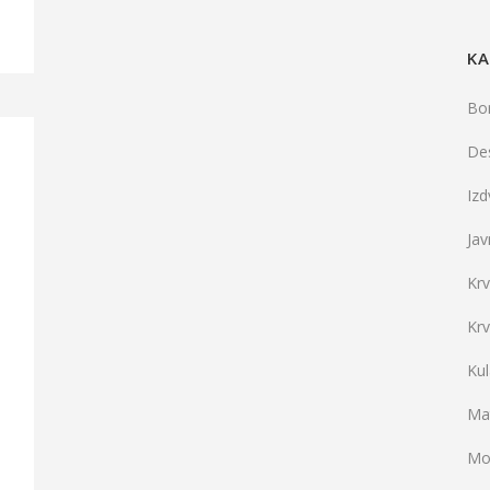
KA
Bo
De
Iz
Jav
Kr
Kr
Ku
Mat
Mo