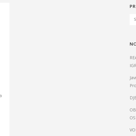
PR
NO
RE
IG
Jav
Pro
a
DJ
OB
OS
,
VO