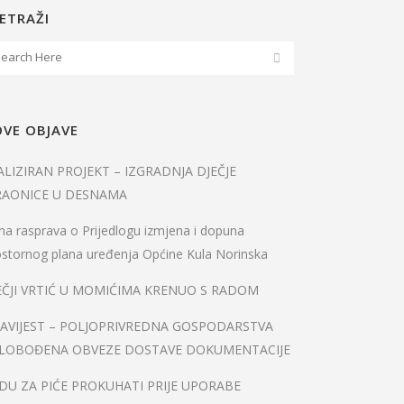
ETRAŽI
VE OBJAVE
ALIZIRAN PROJEKT – IZGRADNJA DJEČJE
RAONICE U DESNAMA
na rasprava o Prijedlogu izmjena i dopuna
stornog plana uređenja Općine Kula Norinska
EČJI VRTIĆ U MOMIĆIMA KRENUO S RADOM
AVIJEST – POLJOPRIVREDNA GOSPODARSTVA
LOBOĐENA OBVEZE DOSTAVE DOKUMENTACIJE
DU ZA PIĆE PROKUHATI PRIJE UPORABE