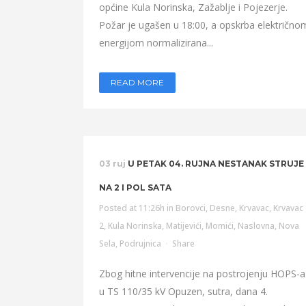
općine Kula Norinska, Zažablje i Pojezerje.
Požar je ugašen u 18:00, a opskrba električno
energijom normalizirana...
READ MORE
03 ruj
U PETAK 04. RUJNA NESTANAK STRUJE
NA 2 I POL SATA
Posted at 11:26h
in
Borovci
,
Desne
,
Krvavac
,
Krvavac
2
,
Kula Norinska
,
Matijevići
,
Momići
,
Naslovna
,
Nova
Sela
,
Podrujnica
Share
Zbog hitne intervencije na postrojenju HOPS-a
u TS 110/35 kV Opuzen, sutra, dana 4.