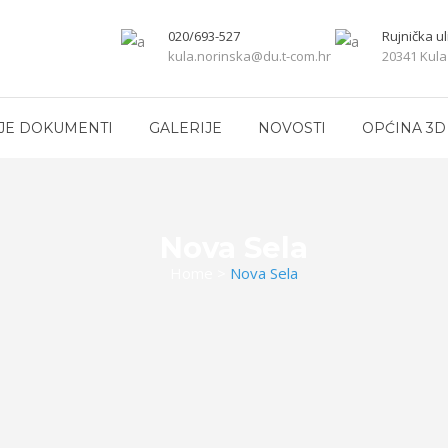
020/693-527
Rujnička ul
kula.norinska@du.t-com.hr
20341 Kula
JE DOKUMENTI
GALERIJE
NOVOSTI
OPĆINA 3D
Nova Sela
Home
>
Nova Sela