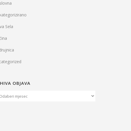
slovna
kategorizirano
va Sela
ćina
rujnica
categorized
HIVA OBJAVA
iva
java