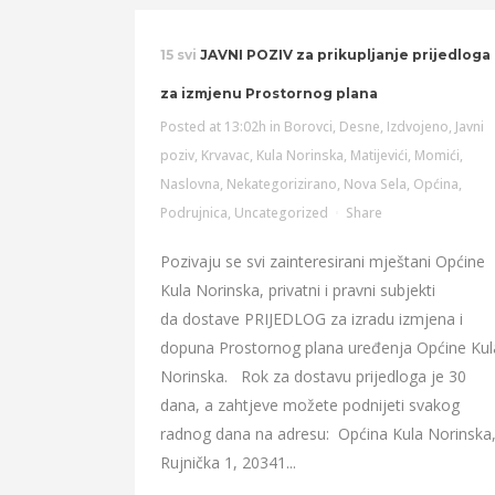
15 svi
JAVNI POZIV za prikupljanje prijedloga
za izmjenu Prostornog plana
Posted at 13:02h
in
Borovci
,
Desne
,
Izdvojeno
,
Javni
poziv
,
Krvavac
,
Kula Norinska
,
Matijevići
,
Momići
,
Naslovna
,
Nekategorizirano
,
Nova Sela
,
Općina
,
Podrujnica
,
Uncategorized
Share
Pozivaju se svi zainteresirani mještani Općine
Kula Norinska, privatni i pravni subjekti
da dostave PRIJEDLOG za izradu izmjena i
dopuna Prostornog plana uređenja Općine Kul
Norinska. Rok za dostavu prijedloga je 30
dana, a zahtjeve možete podnijeti svakog
radnog dana na adresu: Općina Kula Norinska
Rujnička 1, 20341...