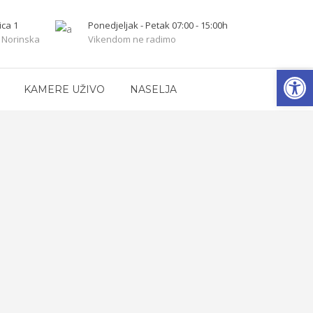
ica 1
Ponedjeljak - Petak 07:00 - 15:00h
 Norinska
Vikendom ne radimo
Open
KAMERE UŽIVO
NASELJA