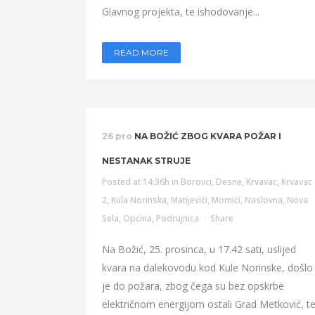
Glavnog projekta, te ishodovanje...
READ MORE
26 pro
NA BOŽIĆ ZBOG KVARA POŽAR I
NESTANAK STRUJE
Posted at 14:36h
in
Borovci
,
Desne
,
Krvavac
,
Krvavac
2
,
Kula Norinska
,
Matijevići
,
Momići
,
Naslovna
,
Nova
Sela
,
Općina
,
Podrujnica
Share
Na Božić, 25. prosinca, u 17.42 sati, uslijed
kvara na dalekovodu kod Kule Norinske, došlo
je do požara, zbog čega su bez opskrbe
električnom energijom ostali Grad Metković, t