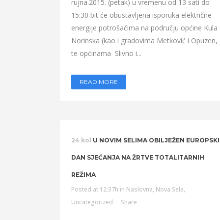
rujna.2015. (petak) u vremenu od 13 sati do
15:30 bit će obustavljena isporuka električne
energije potrošačima na području općine Kula
Norinska (kao i gradovima Metković i Opuzen,
te općinama Slivno i...
READ MORE
24 kol
U NOVIM SELIMA OBILJEŽEN EUROPSKI
DAN SJEĆANJA NA ŽRTVE TOTALITARNIH
REŽIMA
Posted at 12:37h
in
Naslovna
,
Nova Sela
,
Uncategorized
Share