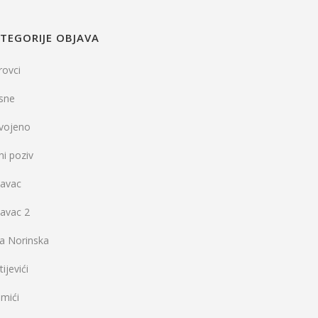
TEGORIJE OBJAVA
rovci
sne
dvojeno
ni poziv
vavac
vavac 2
la Norinska
ijevići
mići