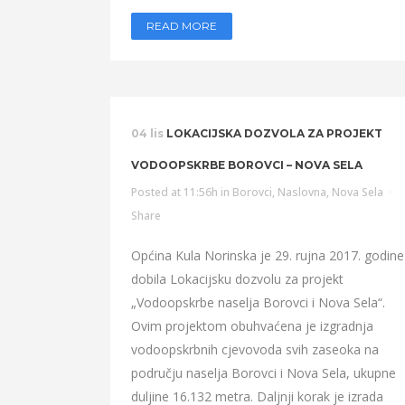
READ MORE
04 lis
LOKACIJSKA DOZVOLA ZA PROJEKT
VODOOPSKRBE BOROVCI – NOVA SELA
Posted at 11:56h
in
Borovci
,
Naslovna
,
Nova Sela
Share
Općina Kula Norinska je 29. rujna 2017. godine
dobila Lokacijsku dozvolu za projekt
„Vodoopskrbe naselja Borovci i Nova Sela“.
Ovim projektom obuhvaćena je izgradnja
vodoopskrbnih cjevovoda svih zaseoka na
području naselja Borovci i Nova Sela, ukupne
duljine 16.132 metra. Daljnji korak je izrada