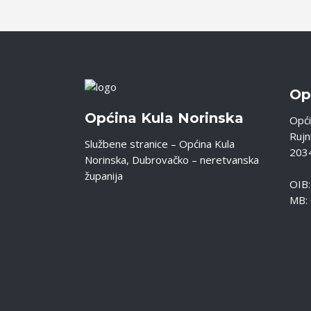
Op
Općina Kula Norinska
Opći
Rujni
Službene stranice – Općina Kula
2034
Norinska, Dubrovačko – neretvanska
županija
OIB
MB: