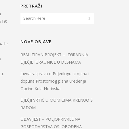
PRETRAŽI
h
/19;
NOVE OBJAVE
ka.hr
REALIZIRAN PROJEKT – IZGRADNJA
a
DJEČJE IGRAONICE U DESNAMA
u.
Javna rasprava o Prijedlogu izmjena i
dopuna Prostornog plana uređenja
Općine Kula Norinska
DJEČJI VRTIĆ U MOMIĆIMA KRENUO S
RADOM
OBAVIJEST – POLJOPRIVREDNA
GOSPODARSTVA OSLOBOĐENA