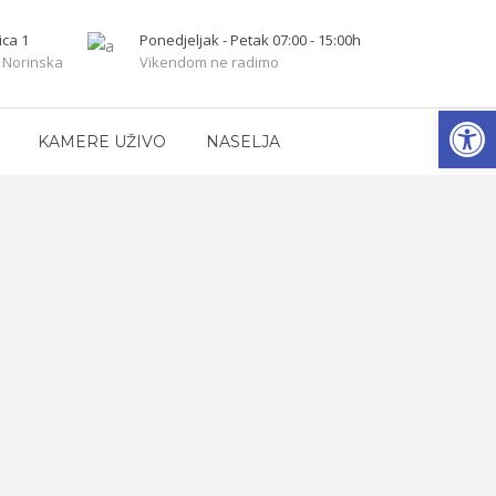
ica 1
Ponedjeljak - Petak 07:00 - 15:00h
 Norinska
Vikendom ne radimo
Open
KAMERE UŽIVO
NASELJA