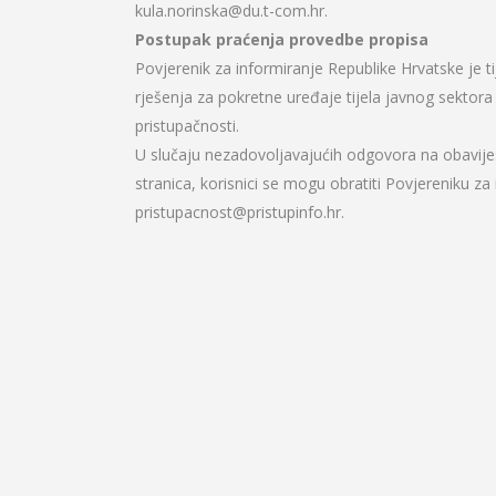
kula.norinska@du.t-com.hr.
Postupak praćenja provedbe propisa
Povjerenik za informiranje Republike Hrvatske je t
rješenja za pokretne uređaje tijela javnog sekto
pristupačnosti.
U slučaju nezadovoljavajućih odgovora na obavijes
stranica, korisnici se mogu obratiti Povjereniku za
pristupacnost@pristupinfo.hr.