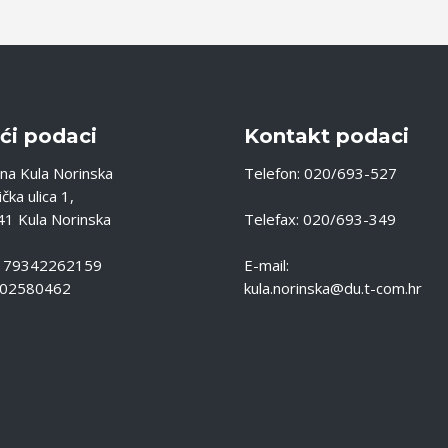
ći podaci
Kontakt podaci
na Kula Norinska
Telefon: 020/693-527
čka ulica 1,
1 Kula Norinska
Telefax: 020/693-349
: 79342262159
E-mail:
 02580462
kula.norinska@du.t-com.hr