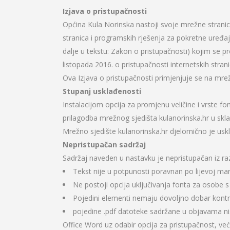
Izjava o pristupačnosti
Općina Kula Norinska nastoji svoje mrežne stranic
stranica i programskih rješenja za pokretne uređaj
dalje u tekstu: Zakon o pristupačnosti) kojim se p
listopada 2016. o pristupačnosti internetskih stranic
Ova Izjava o pristupačnosti primjenjuje se na mrež
Stupanj usklađenosti
Instalacijom opcija za promjenu veličine i vrste 
prilagodba mrežnog sjedišta kulanorinska.hr u sk
Mrežno sjedište kulanorinska.hr djelomično je u
Nepristupačan sadržaj
Sadržaj naveden u nastavku je nepristupačan iz ra
Tekst nije u potpunosti poravnan po lijevoj mar
Ne postoji opcija uključivanja fonta za osobe s
Pojedini elementi nemaju dovoljno dobar kont
pojedine .pdf datoteke sadržane u objavama nisu
Office Word uz odabir opcija za pristupačnost, ve