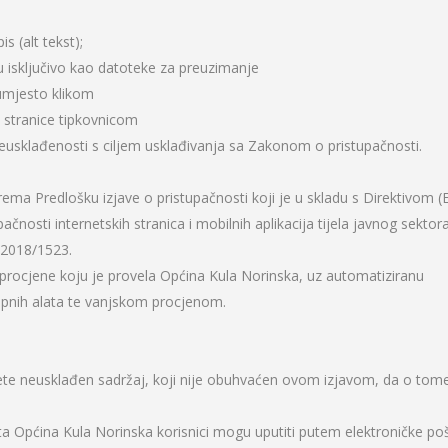
s (alt tekst);
su isključivo kao datoteke za preuzimanje
umjesto klikom
 stranice tipkovnicom
eusklađenosti s ciljem usklađivanja sa Zakonom o pristupačnosti.
rema Predlošku izjave o pristupačnosti koji je u skladu s Direktivom (
nosti internetskih stranica i mobilnih aplikacija tijela javnog sektora
 2018/1523.
rocjene koju je provela Općina Kula Norinska, uz automatiziranu
tupnih alata te vanjskom procjenom.
jete neusklađen sadržaj, koji nije obuhvaćen ovom izjavom, da o tom
a Općina Kula Norinska korisnici mogu uputiti putem elektroničke poš