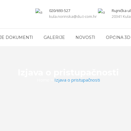
020/693-527
Rujnička ul
kula.norinska@du.t-com.hr
20341 Kula
JE DOKUMENTI
GALERIJE
NOVOSTI
OPĆINA 3D
Izjava o pristupačnosti
Home
>
Izjava o pristupačnosti