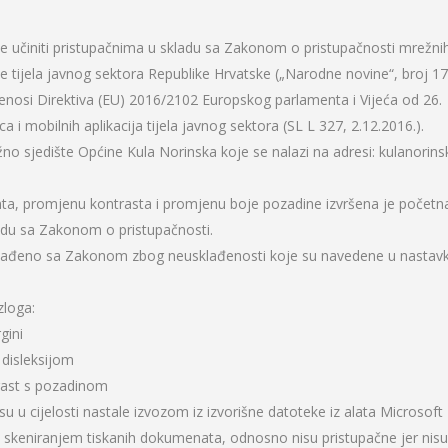
e učiniti pristupačnima u skladu sa Zakonom o pristupačnosti mrežni
e tijela javnog sektora Republike Hrvatske („Narodne novine“, broj 17
renosi Direktiva (EU) 2016/2102 Europskog parlamenta i Vijeća od 26.
a i mobilnih aplikacija tijela javnog sektora (SL L 327, 2.12.2016.).
no sjedište Općine Kula Norinska koje se nalazi na adresi: kulanorins
fonta, promjenu kontrasta i promjenu boje pozadine izvršena je početn
ladu sa Zakonom o pristupačnosti.
sklađeno sa Zakonom zbog neusklađenosti koje su navedene u nastavk
zloga:
gini
 disleksijom
rast s pozadinom
 u cijelosti nastale izvozom iz izvorišne datoteke iz alata Microsoft
ć skeniranjem tiskanih dokumenata, odnosno nisu pristupačne jer nisu