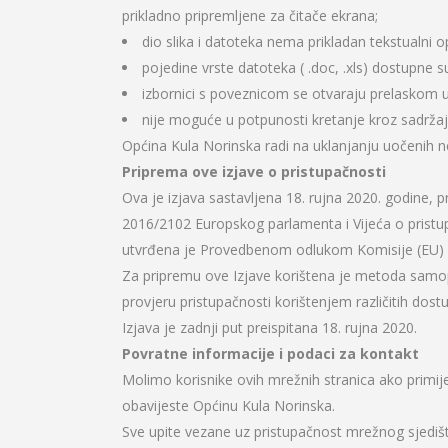
prikladno pripremljene za čitače ekrana;
dio slika i datoteka nema prikladan tekstualni opi
pojedine vrste datoteka ( .doc, .xls) dostupne 
izbornici s poveznicom se otvaraju prelaskom 
nije moguće u potpunosti kretanje kroz sadržaj
Općina Kula Norinska radi na uklanjanju uočenih n
Priprema ove izjave o pristupačnosti
Ova je izjava sastavljena 18. rujna 2020. godine, p
2016/2102 Europskog parlamenta i Vijeća o pristupač
utvrđena je Provedbenom odlukom Komisije (EU)
Za pripremu ove Izjave korištena je metoda samop
provjeru pristupačnosti korištenjem različitih dos
Izjava je zadnji put preispitana 18. rujna 2020.
Povratne informacije i podaci za kontakt
Molimo korisnike ovih mrežnih stranica ako primi
obavijeste Općinu Kula Norinska.
Sve upite vezane uz pristupačnost mrežnog sjedišt