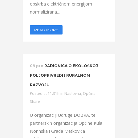
opskrba električnom energijom
normalizirana...
READ MORE
09 pro
RADIONICA O EKOLOŠKOJ
POLJOPRIVREDI I RURALNOM
RAZVOJU
Posted at 11:31h
in
Naslovna
,
Općina
Share
U organizaciji Udruge DOBRA, te
partnerskih organizacija Općine Kula
Norinska i Grada Metkovića