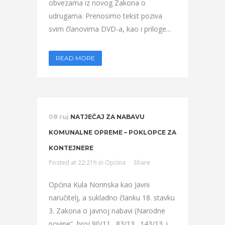
obvezama iz novog Zakona o
udrugama. Prenosimo tekst poziva
svim članovima DVD-a, kao i priloge...
READ MORE
08 ruj
NATJEČAJ ZA NABAVU
KOMUNALNE OPREME – POKLOPCE ZA
KONTEJNERE
Posted at 22:21h
in
Općina
Share
Općina Kula Norinska kao Javni
naručitelj, a sukladno članku 18. stavku
3. Zakona o javnoj nabavi (Narodne
novine“, broj 90/11., 83/13., 143/13. i