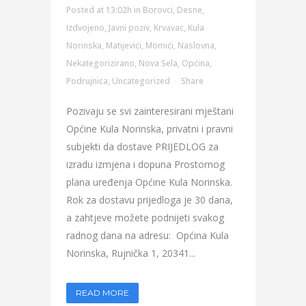
Posted at 13:02h
in
Borovci
,
Desne
,
Izdvojeno
,
Javni poziv
,
Krvavac
,
Kula
Norinska
,
Matijevići
,
Momići
,
Naslovna
,
Nekategorizirano
,
Nova Sela
,
Općina
,
Podrujnica
,
Uncategorized
Share
Pozivaju se svi zainteresirani mještani
Općine Kula Norinska, privatni i pravni
subjekti da dostave PRIJEDLOG za
izradu izmjena i dopuna Prostornog
plana uređenja Općine Kula Norinska.
Rok za dostavu prijedloga je 30 dana,
a zahtjeve možete podnijeti svakog
radnog dana na adresu: Općina Kula
Norinska, Rujnička 1, 20341...
READ MORE