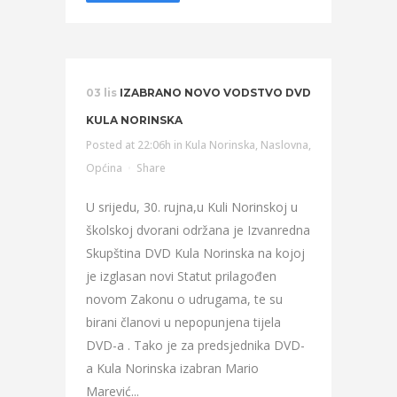
03 lis
IZABRANO NOVO VODSTVO DVD
KULA NORINSKA
Posted at 22:06h
in
Kula Norinska
,
Naslovna
,
Općina
Share
U srijedu, 30. rujna,u Kuli Norinskoj u
školskoj dvorani održana je Izvanredna
Skupština DVD Kula Norinska na kojoj
je izglasan novi Statut prilagođen
novom Zakonu o udrugama, te su
birani članovi u nepopunjena tijela
DVD-a . Tako je za predsjednika DVD-
a Kula Norinska izabran Mario
Marević...