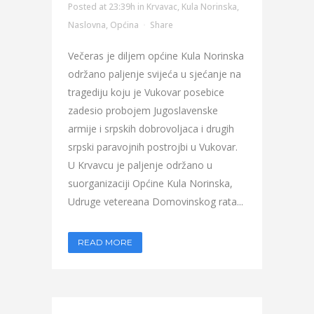
Posted at 23:39h
in
Krvavac
,
Kula Norinska
,
Naslovna
,
Općina
Share
Večeras je diljem općine Kula Norinska
održano paljenje svijeća u sjećanje na
tragediju koju je Vukovar posebice
zadesio probojem Jugoslavenske
armije i srpskih dobrovoljaca i drugih
srpski paravojnih postrojbi u Vukovar.
U Krvavcu je paljenje održano u
suorganizaciji Općine Kula Norinska,
Udruge vetereana Domovinskog rata...
READ MORE