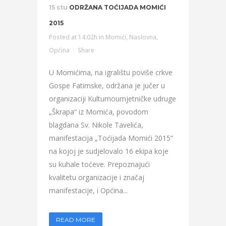
15 stu
ODRŽANA TOĆIJADA MOMIĆI
2015
Posted at 14:02h
in
Momići
,
Naslovna
,
Općina
Share
U Momićima, na igralištu poviše crkve
Gospe Fatimske, održana je jučer u
organizaciji Kulturnoumjetničke udruge
„Škrapa“ iz Momića, povodom
blagdana Sv. Nikole Tavelića,
manifestacija „Toćijada Momići 2015“
na kojoj je sudjelovalo 16 ekipa koje
su kuhale toćeve. Prepoznajući
kvalitetu organizacije i značaj
manifestacije, i Općina...
READ MORE