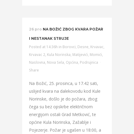
26 pro
NA BOŽIĆ ZBOG KVARA POŽAR
I NESTANAK STRUJE
Posted at 14:36h
in
Borovci
,
Desne
,
Krvavac
,
Krvavac 2
,
Kula Norinska
,
Matijevići
,
Momići
,
Naslovna
,
Nova Sela
,
Općina
,
Podrujnica
Share
Na Božić, 25. prosinca, u 17.42 sati,
uslijed kvara na dalekovodu kod Kule
Norinske, došlo je do požara, zbog
čega su bez opskrbe električnom
energijom ostali Grad Metković, te
općine Kula Norinska, Zažablje i
Pojezerje. Požar je ugašen u 18:00, a