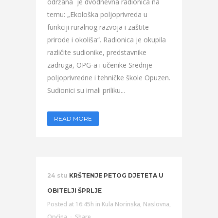
održana je dvodnevna radionica na
temu: „Ekološka poljoprivreda u
funkciji ruralnog razvoja i zaštite
prirode i okoliša“. Radionica je okupila
različite sudionike, predstavnike
zadruga, OPG-a i učenike Srednje
poljoprivredne i tehničke škole Opuzen.
Sudionici su imali priliku...
READ MORE
24 stu
KRŠTENJE PETOG DJETETA U
OBITELJI ŠPRLJE
Posted at 16:45h
in
Kula Norinska
,
Naslovna
,
Općina
Share