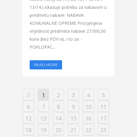
13/14.) iskazuje potrebu za nabavom u
predmetu nabave: NABAVA
KOMUNALNE OPREME Procijenjena
vrijednost predmeta nabave 27.000,00
kuna (bez PDV-a), i to za: -
POKLOPAC...
READ MORE
1
2
3
4
5
6
7
8
9
10
11
12
13
14
15
16
17
18
19
20
21
22
23