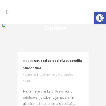
Open
Općina
04 stu
Natječaj za dodjelu stipendija
studentima
Posted at 11:04h
in
Naslovna
,
Općina
Share
Na temelju članka 3. Pravilnika o
odobravanju stipendija nadarenim
učenicima i studentima s područja