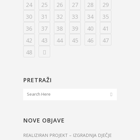
24
25
26
27
28
29
30
31
32
33
34
35
36
37
38
39
40
41
42
43
44
45
46
47
48
PRETRAŽI
NOVE OBJAVE
REALIZIRAN PROJEKT – IZGRADNJA DJEČJE