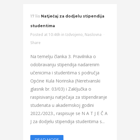
17 lis
Natječaj za dodjelu stipendija
studentima
Posted at 10:46h
in
Izdvojeno
,
Naslovna
Share
Na temelju članka 3. Pravilnika o
odobravanju stipendija nadarenim
učenicima i studentima s područja
Općine Kula Norinska (Neretvanski
glasnik br. 03/03) i Zaključka o
raspisivanju natječaja za stipendiranje
studenata u akademskoj godini
2022./2023., raspisuje se N A T J E Č A
J za dodjelu stipendija studentima s...
READ MORE