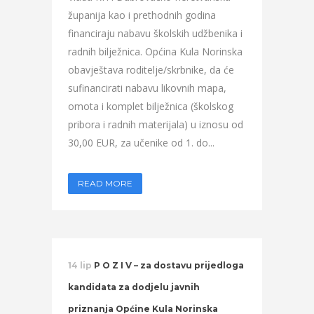
županija kao i prethodnih godina
financiraju nabavu školskih udžbenika i
radnih bilježnica. Općina Kula Norinska
obavještava roditelje/skrbnike, da će
sufinancirati nabavu likovnih mapa,
omota i komplet bilježnica (školskog
pribora i radnih materijala) u iznosu od
30,00 EUR, za učenike od 1. do...
READ MORE
14 lip
P O Z I V – za dostavu prijedloga
kandidata za dodjelu javnih
priznanja Općine Kula Norinska