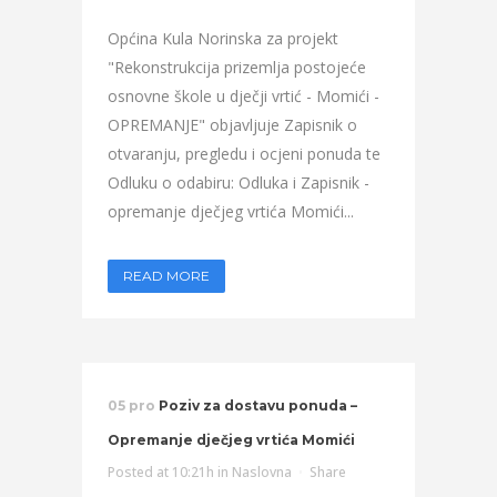
Općina Kula Norinska za projekt
"Rekonstrukcija prizemlja postojeće
osnovne škole u dječji vrtić - Momići -
OPREMANJE" objavljuje Zapisnik o
otvaranju, pregledu i ocjeni ponuda te
Odluku o odabiru: Odluka i Zapisnik -
opremanje dječjeg vrtića Momići...
READ MORE
05 pro
Poziv za dostavu ponuda –
Opremanje dječjeg vrtića Momići
Posted at 10:21h
in
Naslovna
Share