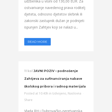
udžbenika u visini od 130,00 EUR. Za
ostvarivanje navedenog prava roditelj
djeteta, odnosno djetetov skrbnik ili
zakonski zastupnik dužan je podnijeti
ispunjen Zahtjev koji se nalazi u...
READ MORE
11 kol
JAVNI POZIV – podnošenje
Zahtjeva za sufinanciranja nabave
školskog pribora i radnog materijala
Posted at 10:40h
in
Izdvojeno
,
Naslovna
Share
Vlada RH i Dubrovačko-neretvanska