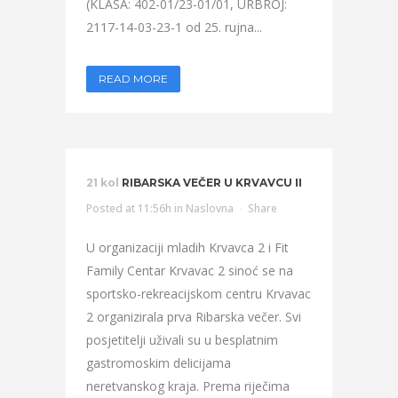
(KLASA: 402-01/23-01/01, URBROJ:
2117-14-03-23-1 od 25. rujna...
READ MORE
21 kol
RIBARSKA VEČER U KRVAVCU II
Posted at 11:56h
in
Naslovna
Share
U organizaciji mladih Krvavca 2 i Fit
Family Centar Krvavac 2 sinoć se na
sportsko-rekreacijskom centru Krvavac
2 organizirala prva Ribarska večer. Svi
posjetitelji uživali su u besplatnim
gastromoskim delicijama
neretvanskog kraja. Prema riječima