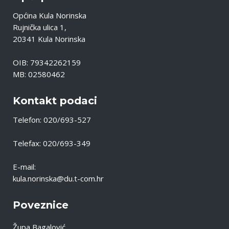
Općina Kula Norinska
Rujnička ulica 1,
20341 Kula Norinska
OIB: 79342262159
MB: 02580462
Kontakt podaci
Telefon: 020/693-527
Telefax: 020/693-349
E-mail:
kula.norinska@du.t-com.hr
Poveznice
Župa Bagalović