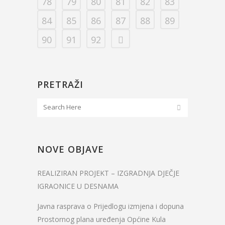
78
79
80
81
82
83
84
85
86
87
88
89
90
91
92
PRETRAŽI
NOVE OBJAVE
REALIZIRAN PROJEKT – IZGRADNJA DJEČJE
IGRAONICE U DESNAMA
Javna rasprava o Prijedlogu izmjena i dopuna
Prostornog plana uređenja Općine Kula