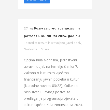
27 ruj
Poziv za predlaganje javnih
potreba u kulturi za 2024. godinu
Posted at 09:57h
in
Izdvojeno
,
Javni poziv
,
Naslovna
Share
Općina Kula Norinska, Jedinstveni
upravni odjel, na temelju članka 7.
Zakona o kulturnim vijećima i
financiranju javnih potreba u kulturi
(Narodne novine: 83/22), Odluke o
raspisivanju javnog poziva za
predlaganje programa/projekata u
kulturi Općine Kula Norinska za 2024.