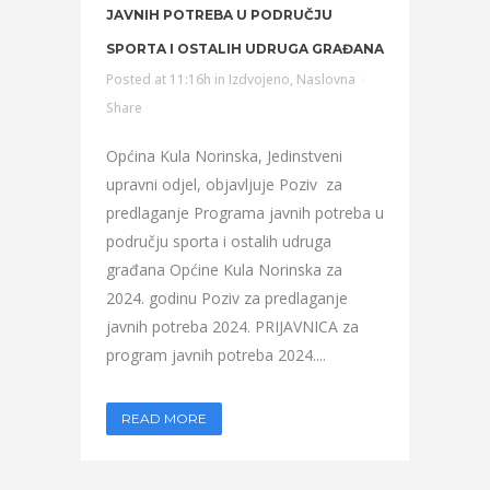
JAVNIH POTREBA U PODRUČJU
SPORTA I OSTALIH UDRUGA GRAĐANA
Posted at 11:16h
in
Izdvojeno
,
Naslovna
Share
Općina Kula Norinska, Jedinstveni
upravni odjel, objavljuje Poziv za
predlaganje Programa javnih potreba u
području sporta i ostalih udruga
građana Općine Kula Norinska za
2024. godinu Poziv za predlaganje
javnih potreba 2024. PRIJAVNICA za
program javnih potreba 2024....
READ MORE