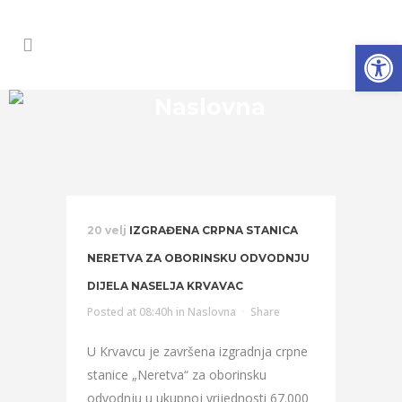
Open
Naslovna
20 velj
IZGRAĐENA CRPNA STANICA
NERETVA ZA OBORINSKU ODVODNJU
DIJELA NASELJA KRVAVAC
Posted at 08:40h
in
Naslovna
Share
U Krvavcu je završena izgradnja crpne
stanice „Neretva“ za oborinsku
odvodnju u ukupnoj vrijednosti 67.000