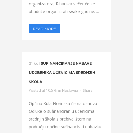
organizatora, Ribarska večer će se
ubuduće organizirati svake godine. ...
READ MORE
21 kol
SUFINANCIRANJE NABAVE
UDŽBENIKA UČENICIMA SREDNJIH
ŠKOLA
Posted at 10:57h
in
Naslovna
Share
Općina Kula Norinska će na osnovu
Odluke o sufinanciranju učenicima
srednjih škola s prebivalištem na
području općine sufinancirati nabavku