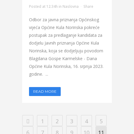
Posted at 12:34h
in
Naslovna
Share
Odbor za javna priznanja Općinskog
vijeća Općine Kula Norinska pokreće
postupak za predlaganje kandidata za
dodjelu Javnih priznanja Općine Kula
Norinska, koja se dodjeljuju povodom
Blagdana Gospe Karmelske - Dana
Općine Kula Norinska, 16. srpnja 2023.
godine. ...
READ MORE
1
2
3
4
5
6
7
8
9
10
11