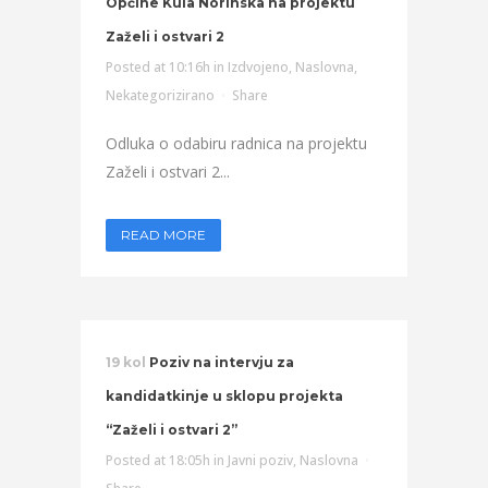
Općine Kula Norinska na projektu
Zaželi i ostvari 2
Posted at 10:16h
in
Izdvojeno
,
Naslovna
,
Nekategorizirano
Share
Odluka o odabiru radnica na projektu
Zaželi i ostvari 2...
READ MORE
19 kol
Poziv na intervju za
kandidatkinje u sklopu projekta
“Zaželi i ostvari 2”
Posted at 18:05h
in
Javni poziv
,
Naslovna