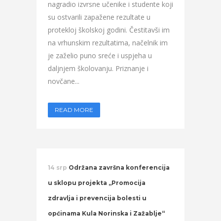
nagradio izvrsne učenike i studente koji
su ostvarili zapažene rezultate u
protekloj školskoj godini. Čestitavši im
na vrhunskim rezultatima, načelnik im
je zaželio puno sreće i uspjeha u
daljnjem školovanju. Priznanje i
novčane...
READ MORE
14 srp
Održana završna konferencija
u sklopu projekta „Promocija
zdravlja i prevencija bolesti u
općinama Kula Norinska i Zažablje“