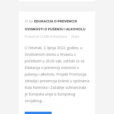
01 lip
EDUKACIJA O PREVENCIJI
OVISNOSTI O PUŠENJU I ALKOHOLU
Posted at 12:26h
in
Naslovna
Share
U četvrtak, 2. lipnja 2022. godine, u
Društvenom domu u Krvavcu s
početkom u 20.00 sati, održati će se
Edukacija o prevenciji ovisnosti o
pušenju i alkoholu. Projekt Promocija
zdravlja i prevencija bolesti u općinama
Kula Norinska i Zažablje sufinancirala
je Europska unija iz Europskog
socijalnog...