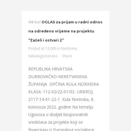
08 kol
OGLAS za prijam u radni odnos
na određeno vrijeme na projektu
“Zaželi i ostvari 2”
Posted at 12:00h
in
Naslovna
,
Nekategorizirano
Share
REPUBLIKA HRVATSKA
DUBROVAČKO-NERETVANSKA
ŽUPANIJA OPĆINA KULA NORINSKA
KLASA: 112-02/22-01/02 URBROJ:
2117-14-01-22-1 Kula Norinska, 8.
kolovoza 2022. godine Na temelju
Ugovora o dodjeli bespovratnih
sredstava za projekte koji se
financiraju iz Europskog socijalnog