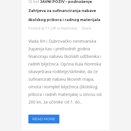
12 kol
JAVNI POZIV – podnošenje
Zahtjeva za sufinanciranja nabave
školskog pribora i radnog materijala
Posted at 11:24h
in
Naslovna
Share
Vlada RH i Dubrovačko-neretvanska
županija kao i prethodnih godina
financiraju nabavu školskih udžbenika i
radnih bilježnica. Općina Kula Norinska
obavještava roditelje/skrbnike, da će
sufinancirati nabavu likovnih mapa,
omota i komplet bilježnica (školskog
pribora i radnih materijala) u iznosu od
200 kn, za učenike od 1. do...
READ MORE