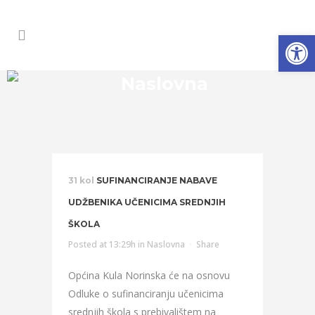
Open
Naslovna
31 kol
SUFINANCIRANJE NABAVE
UDŽBENIKA UČENICIMA SREDNJIH
ŠKOLA
Posted at 13:29h
in
Naslovna
Share
Općina Kula Norinska će na osnovu
Odluke o sufinanciranju učenicima
srednjih škola s prebivalištem na