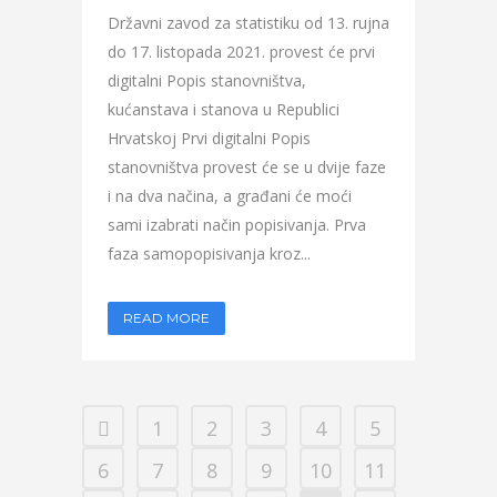
Državni zavod za statistiku od 13. rujna
do 17. listopada 2021. provest će prvi
digitalni Popis stanovništva,
kućanstava i stanova u Republici
Hrvatskoj Prvi digitalni Popis
stanovništva provest će se u dvije faze
i na dva načina, a građani će moći
sami izabrati način popisivanja. Prva
faza samopopisivanja kroz...
READ MORE
1
2
3
4
5
6
7
8
9
10
11