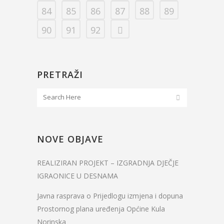
84
85
86
87
88
89
90
91
92
PRETRAŽI
NOVE OBJAVE
REALIZIRAN PROJEKT – IZGRADNJA DJEČJE
IGRAONICE U DESNAMA
Javna rasprava o Prijedlogu izmjena i dopuna
Prostornog plana uređenja Općine Kula
Norinska