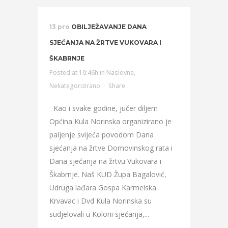
13 pro
OBILJEŽAVANJE DANA
SJEĆANJA NA ŽRTVE VUKOVARA I
ŠKABRNJE
Posted at 10:46h
in
Naslovna
,
Nekategorizirano
Share
Kao i svake godine, jučer diljem
Općina Kula Norinska organizirano je
paljenje svijeća povodom Dana
sjećanja na žrtve Domovinskog rata i
Dana sjećanja na žrtvu Vukovara i
Škabrnje. Naš KUD Župa Bagalović,
Udruga lađara Gospa Karmelska
Krvavac i Dvd Kula Norinska su
sudjelovali u Koloni sjećanja,...