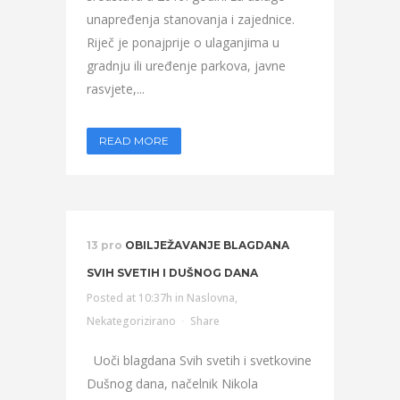
unapređenja stanovanja i zajednice.
Riječ je ponajprije o ulaganjima u
gradnju ili uređenje parkova, javne
rasvjete,...
READ MORE
13 pro
OBILJEŽAVANJE BLAGDANA
SVIH SVETIH I DUŠNOG DANA
Posted at 10:37h
in
Naslovna
,
Nekategorizirano
Share
Uoči blagdana Svih svetih i svetkovine
Dušnog dana, načelnik Nikola