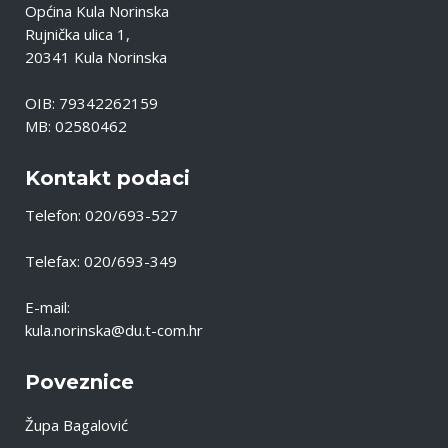
Općina Kula Norinska
Rujnička ulica 1,
20341 Kula Norinska
OIB: 79342262159
MB: 02580462
Kontakt podaci
Telefon: 020/693-527
Telefax: 020/693-349
E-mail:
kula.norinska@du.t-com.hr
Poveznice
Župa Bagalović