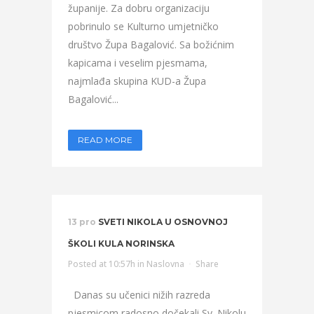
županije. Za dobru organizaciju
pobrinulo se Kulturno umjetničko
društvo Župa Bagalović. Sa božićnim
kapicama i veselim pjesmama,
najmlađa skupina KUD-a Župa
Bagalović...
READ MORE
13 pro
SVETI NIKOLA U OSNOVNOJ
ŠKOLI KULA NORINSKA
Posted at 10:57h
in
Naslovna
Share
Danas su učenici nižih razreda
pjesmicom radosno dočekali Sv. Nikolu