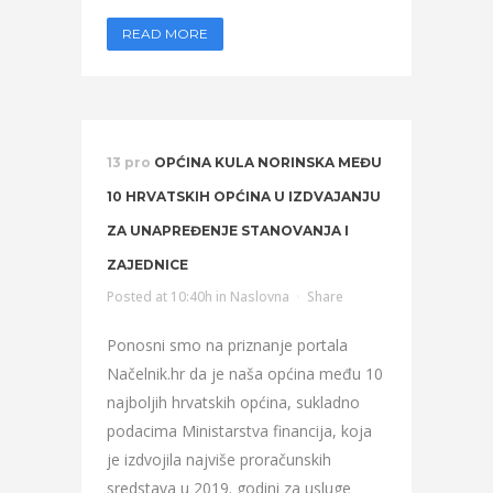
READ MORE
13 pro
OPĆINA KULA NORINSKA MEĐU
10 HRVATSKIH OPĆINA U IZDVAJANJU
ZA UNAPREĐENJE STANOVANJA I
ZAJEDNICE
Posted at 10:40h
in
Naslovna
Share
Ponosni smo na priznanje portala
Načelnik.hr da je naša općina među 10
najboljih hrvatskih općina, sukladno
podacima Ministarstva financija, koja
je izdvojila najviše proračunskih
sredstava u 2019. godini za usluge