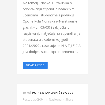
Na temelju članka 3. Pravilnika o
odobravanju stipendija nadarenim
učenicima i studentima s područja
Općine Kula Norinska («Neretvanski
glasnik» br. 03/03) i zaključka o
raspisivanju natječaja za stipendiranje
studenata u akademskoj godini
2021./2022., raspisuje se N A T J E Č A
J za dodjelu stipendija studentima s...
READ MORE
10 ruj
POPIS STANOVNIŠTVA 2021
Posted at 09:54h
in
Naslovna
Share