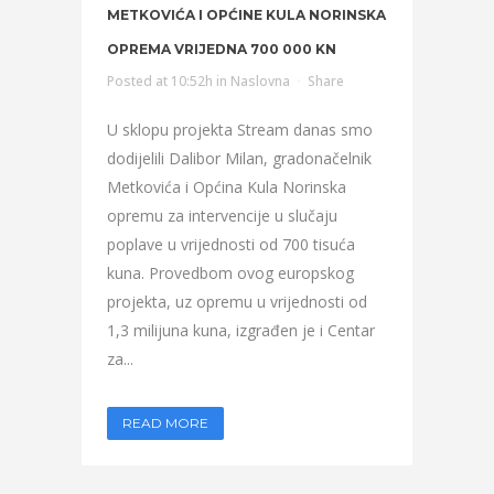
METKOVIĆA I OPĆINE KULA NORINSKA
OPREMA VRIJEDNA 700 000 KN
Posted at 10:52h
in
Naslovna
Share
U sklopu projekta Stream danas smo
dodijelili Dalibor Milan, gradonačelnik
Metkovića i Općina Kula Norinska
opremu za intervencije u slučaju
poplave u vrijednosti od 700 tisuća
kuna. Provedbom ovog europskog
projekta, uz opremu u vrijednosti od
1,3 milijuna kuna, izgrađen je i Centar
za...
READ MORE