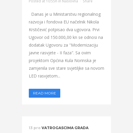
Posted at 10:55h
in
Naslovna
Share
Danas je u Ministarstvu regionalnog
razvoja i fondova EU načelnik Nikola
Krstičević potpisao dva ugovora. Prvi
Ugovor od 150.000,00 kn se odnosi na
dodatak Ugovoru za "Modernizaciju
javne rasvjete - II faza". Sa ovim
projektom Općina Kula Norinska je
zamjenila sve stare svjetiljke sa novom
LED rasvjetom...
READ MORE
13 pro
VATROGASCIMA GRADA