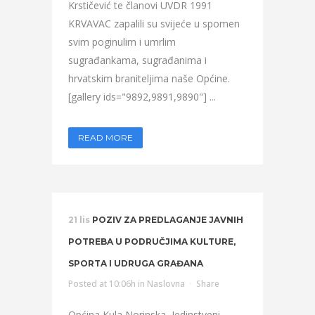
Krstičević te članovi UVDR 1991
KRVAVAC zapalili su svijeće u spomen
svim poginulim i umrlim
sugrađankama, sugrađanima i
hrvatskim braniteljima naše Općine.
[gallery ids="9892,9891,9890"] ...
READ MORE
21 lis
POZIV ZA PREDLAGANJE JAVNIH
POTREBA U PODRUČJIMA KULTURE,
SPORTA I UDRUGA GRAĐANA
Posted at 10:06h
in
Naslovna
Share
Općina Kula Norinska, Jedinstveni