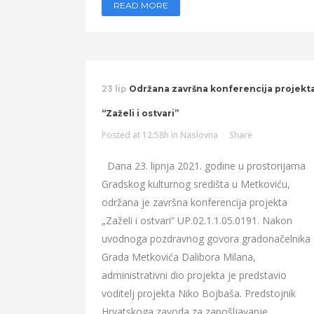
READ MORE
23 lip
Održana završna konferencija projekt
“Zaželi i ostvari”
Posted at 12:58h
in
Naslovna
Share
Dana 23. lipnja 2021. godine u prostorijama
Gradskog kulturnog središta u Metkoviću,
održana je završna konferencija projekta
„Zaželi i ostvari“ UP.02.1.1.05.0191. Nakon
uvodnoga pozdravnog govora gradonačelnika
Grada Metkovića Dalibora Milana,
administrativni dio projekta je predstavio
voditelj projekta Niko Bojbaša. Predstojnik
Hrvatskoga zavoda za zapošljavanje