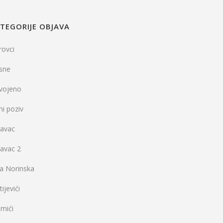
TEGORIJE OBJAVA
rovci
sne
dvojeno
ni poziv
vavac
vavac 2
la Norinska
ijevići
mići