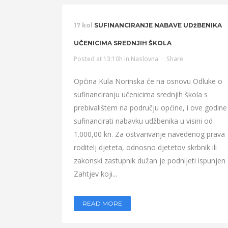
17 kol
SUFINANCIRANJE NABAVE UDžBENIKA
UČENICIMA SREDNJIH ŠKOLA
Posted at 13:10h
in
Naslovna
Share
Općina Kula Norinska će na osnovu Odluke o
sufinanciranju učenicima srednjih škola s
prebivalištem na području općine, i ove godin
sufinancirati nabavku udžbenika u visini od
1.000,00 kn. Za ostvarivanje navedenog prava
roditelj djeteta, odnosno djetetov skrbnik ili
zakonski zastupnik dužan je podnijeti ispunjen
Zahtjev koji...
READ MORE