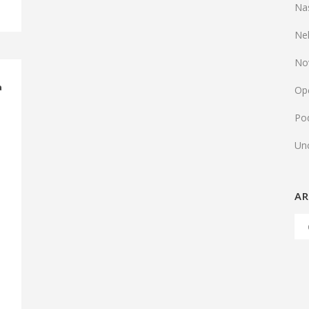
Na
Ne
No
a
Op
Pod
Un
AR
Arh
Ob