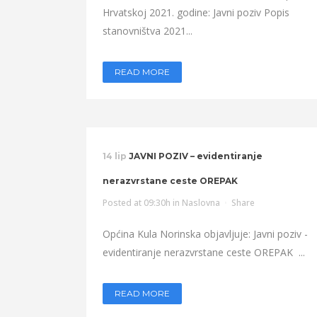
Hrvatskoj 2021. godine: Javni poziv Popis
stanovništva 2021...
READ MORE
14 lip
JAVNI POZIV – evidentiranje
nerazvrstane ceste OREPAK
Posted at 09:30h
in
Naslovna
Share
Općina Kula Norinska objavljuje: Javni poziv -
evidentiranje nerazvrstane ceste OREPAK ...
READ MORE