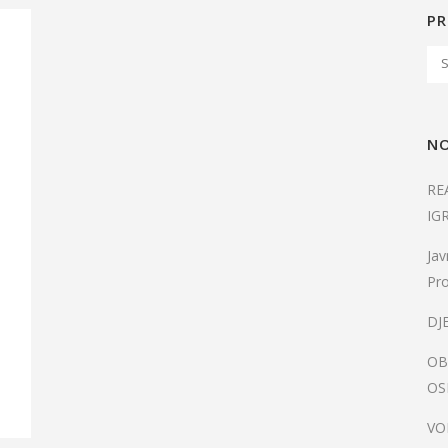
PR
NO
RE
e
IG
Jav
Pro
DJ
OB
OS
VO