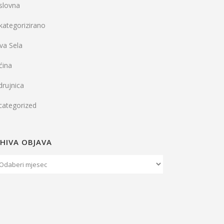
slovna
kategorizirano
va Sela
ćina
rujnica
categorized
HIVA OBJAVA
iva
java