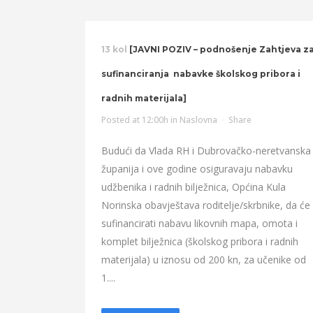
13 kol
[JAVNI POZIV – podnošenje Zahtjeva z
sufinanciranja nabavke školskog pribora i
radnih materijala]
Posted at 12:00h
in
Naslovna
Share
Budući da Vlada RH i Dubrovačko-neretvanska
županija i ove godine osiguravaju nabavku
udžbenika i radnih bilježnica, Općina Kula
Norinska obavještava roditelje/skrbnike, da će
sufinancirati nabavu likovnih mapa, omota i
komplet bilježnica (školskog pribora i radnih
materijala) u iznosu od 200 kn, za učenike od
1....