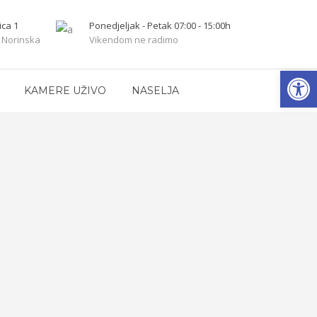
ica 1
Ponedjeljak - Petak 07:00 - 15:00h
 Norinska
Vikendom ne radimo
Open
KAMERE UŽIVO
NASELJA