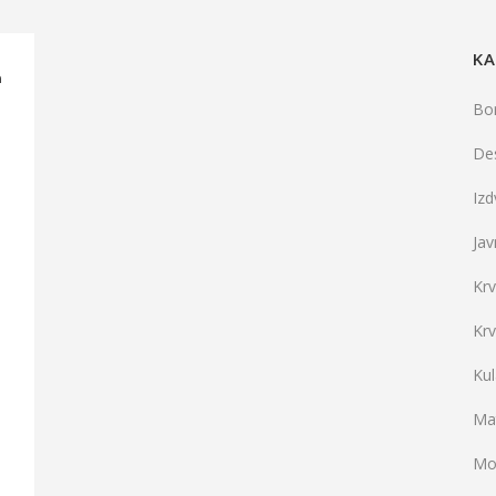
KA
a
Bo
De
Iz
Jav
Kr
Kr
Ku
Mat
Mo