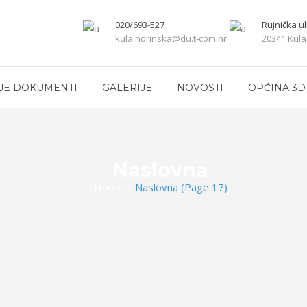
020/693-527
Rujnička ul
kula.norinska@du.t-com.hr
20341 Kula
JE DOKUMENTI
GALERIJE
NOVOSTI
OPĆINA 3D
Naslovna
Home
>
Naslovna
(Page 17)