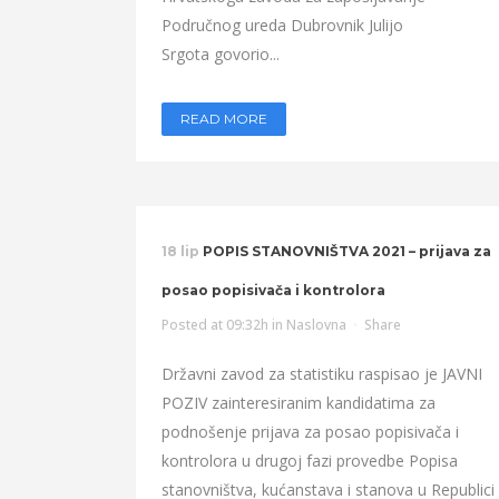
Područnog ureda Dubrovnik Julijo
Srgota govorio...
READ MORE
18 lip
POPIS STANOVNIŠTVA 2021 – prijava za
posao popisivača i kontrolora
Posted at 09:32h
in
Naslovna
Share
Državni zavod za statistiku raspisao je JAVNI
POZIV zainteresiranim kandidatima za
podnošenje prijava za posao popisivača i
kontrolora u drugoj fazi provedbe Popisa
stanovništva, kućanstava i stanova u Republici