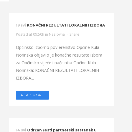
19 svi
KONAČNI REZULTATI LOKALNIH IZBORA
Posted at 09:50h
in
Naslovna
Share
Općinsko izborno povjerenstvo Općine Kula
Norinska objavilo je konačne rezultate izbora
za Općinsko vijeće i načelnika Općine Kula
Norinska: KONAČNI REZULTATI LOKALNIH
IZBORA...
READ MORE
14 svi
Održan šesti partnerski sastanak u