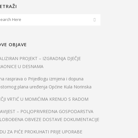
ETRAŽI
VE OBJAVE
ALIZIRAN PROJEKT – IZGRADNJA DJEČJE
RAONICE U DESNAMA
na rasprava o Prijedlogu izmjena i dopuna
stornog plana uređenja Općine Kula Norinska
EČJI VRTIĆ U MOMIĆIMA KRENUO S RADOM
AVIJEST – POLJOPRIVREDNA GOSPODARSTVA
LOBOĐENA OBVEZE DOSTAVE DOKUMENTACIJE
DU ZA PIĆE PROKUHATI PRIJE UPORABE