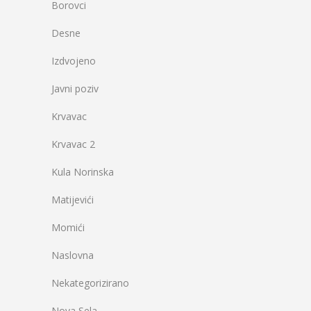
Borovci
Desne
Izdvojeno
Javni poziv
Krvavac
Krvavac 2
Kula Norinska
Matijevići
Momići
Naslovna
Nekategorizirano
Nova Sela