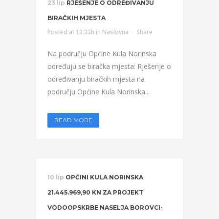
23 lip
RJEŠENJE O ODREĐIVANJU
BIRAČKIH MJESTA
Posted at 13:33h
in
Naslovna
Share
Na području Općine Kula Norinska
određuju se biračka mjesta: Rješenje o
određivanju biračkih mjesta na
području Općine Kula Norinska...
READ MORE
10 lip
OPĆINI KULA NORINSKA
21.445.969,90 KN ZA PROJEKT
VODOOPSKRBE NASELJA BOROVCI-