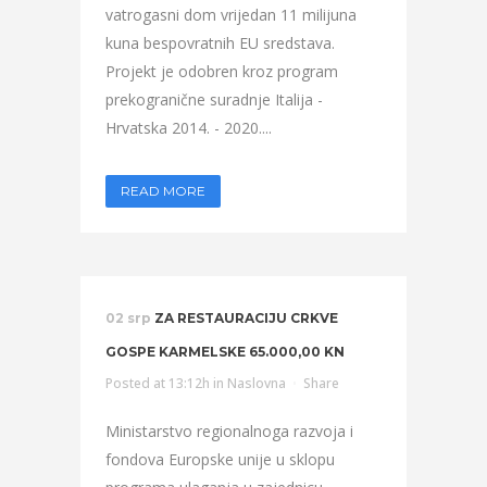
vatrogasni dom vrijedan 11 milijuna
kuna bespovratnih EU sredstava.
Projekt je odobren kroz program
prekogranične suradnje Italija -
Hrvatska 2014. - 2020....
READ MORE
02 srp
ZA RESTAURACIJU CRKVE
GOSPE KARMELSKE 65.000,00 KN
Posted at 13:12h
in
Naslovna
Share
Ministarstvo regionalnoga razvoja i
fondova Europske unije u sklopu