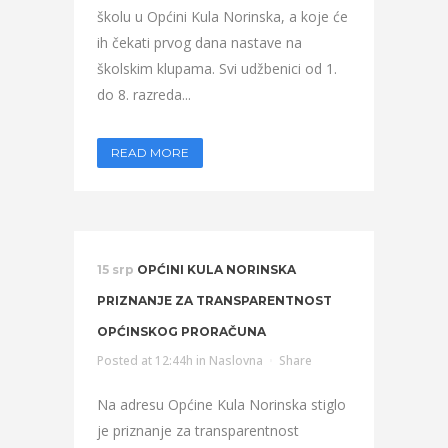
školu u Općini Kula Norinska, a koje će
ih čekati prvog dana nastave na
školskim klupama. Svi udžbenici od 1.
do 8. razreda...
READ MORE
15 srp
OPĆINI KULA NORINSKA
PRIZNANJE ZA TRANSPARENTNOST
OPĆINSKOG PRORAČUNA
Posted at 12:44h
in
Naslovna
Share
Na adresu Općine Kula Norinska stiglo
je priznanje za transparentnost