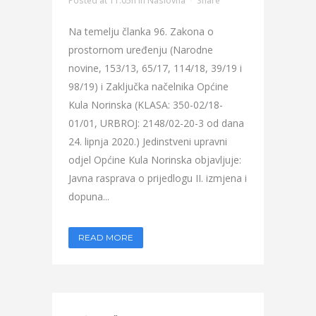
Posted at 11:05h
in
Naslovna
Share
Na temelju članka 96. Zakona o
prostornom uređenju (Narodne
novine, 153/13, 65/17, 114/18, 39/19 i
98/19) i Zaključka načelnika Općine
Kula Norinska (KLASA: 350-02/18-
01/01, URBROJ: 2148/02-20-3 od dana
24. lipnja 2020.) Jedinstveni upravni
odjel Općine Kula Norinska objavljuje:
Javna rasprava o prijedlogu II. izmjena i
dopuna...
READ MORE