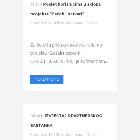
13 srp
Posjet korisnicima u sklopu
projekta “Zaželi i ostvari”
Posted at 12:45h
in
Naslovna
Share
Za četvrtu priču o nastavku rada na
projektu “Zaželi i ostvari“
UP.02.1.1.05.0191 koji je sufinanciran...
READ MORE
08 srp
IZVJEŠTAJ S PARTNERSKOG
SASTANKA
Posted at 12:15h
in
Naslovna
Share