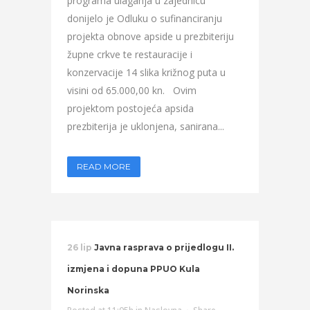
programa ulaganja u zajednicu
donijelo je Odluku o sufinanciranju
projekta obnove apside u prezbiteriju
župne crkve te restauracije i
konzervacije 14 slika križnog puta u
visini od 65.000,00 kn. Ovim
projektom postojeća apsida
prezbiterija je uklonjena, sanirana...
READ MORE
26 lip
Javna rasprava o prijedlogu II.
izmjena i dopuna PPUO Kula
Norinska