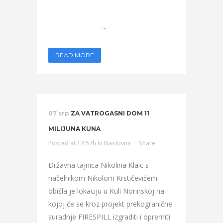
...
READ MORE
07 srp
ZA VATROGASNI DOM 11
MILIJUNA KUNA
Posted at 12:57h
in
Naslovna
Share
Državna tajnica Nikolina Klaic s
načelnikom Nikolom Krstičevićem
obišla je lokaciju u Kuli Norinskoj na
kojoj će se kroz projekt prekogranične
suradnje FIRESPILL izgraditi i opremiti