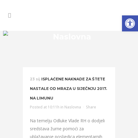
Op
Naslovna
23 sij
ISPLAĆENE NAKNADE ZA ŠTETE
NASTALE OD MRAZA U SIJEČNJU 2017.
NA LIMUNU
Posted at 10:11h
in
Naslovna
Share
Na temelju Odluke Vlade RH o dodjeli
sredstava žurne pomoći za
ublažavanje posljedica elementarnih