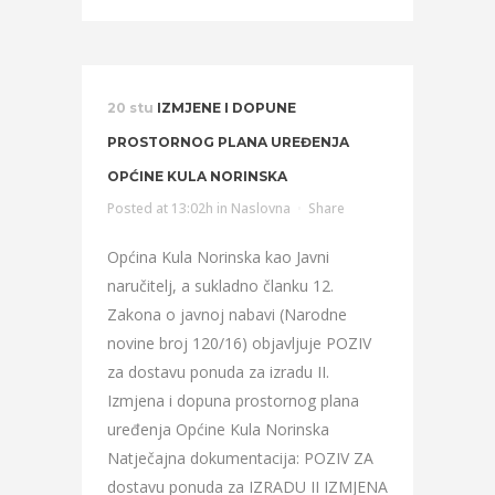
20 stu
IZMJENE I DOPUNE
PROSTORNOG PLANA UREĐENJA
OPĆINE KULA NORINSKA
Posted at 13:02h
in
Naslovna
Share
Općina Kula Norinska kao Javni
naručitelj, a sukladno članku 12.
Zakona o javnoj nabavi (Narodne
novine broj 120/16) objavljuje POZIV
za dostavu ponuda za izradu II.
Izmjena i dopuna prostornog plana
uređenja Općine Kula Norinska
Natječajna dokumentacija: POZIV ZA
dostavu ponuda za IZRADU II IZMJENA