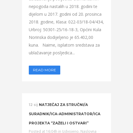
nepogoda nastalih u 2018. godini te
dijelom u 2017. godini od 20. prosinca
2018. godine, Klasa: 022-03/18-04/434,
Urbroj: 50301-25/16-18-3, Općini Kula
Norinska dodijeljeno je 65.402,00
kuna. Naime, isplatom sredstava za
ublažavanje posljedica...
READ MORE
12 sij
NATJEČAJ ZA STRUČNI/A
SURADNIK/ICA-ADMINISTRATOR/ICA
PROJEKTA “ZAŽELI I OSTVARI”
Posted at 16:04h
in
Izdvojeno
,
Naslovna