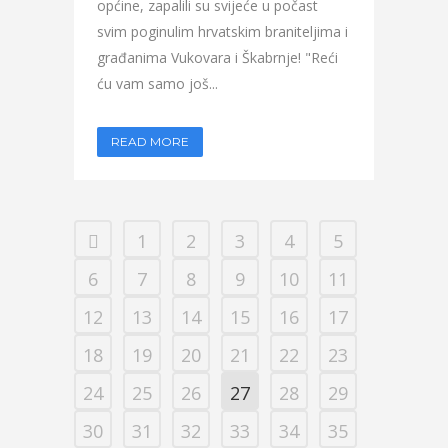
općine, zapalili su svijeće u počast
svim poginulim hrvatskim braniteljima i
građanima Vukovara i Škabrnje! "Reći
ću vam samo još...
READ MORE
1
2
3
4
5
6
7
8
9
10
11
12
13
14
15
16
17
18
19
20
21
22
23
24
25
26
27
28
29
30
31
32
33
34
35