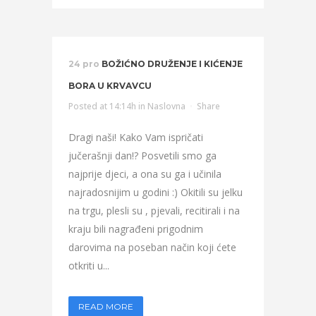
24 pro
BOŽIĆNO DRUŽENJE I KIĆENJE
BORA U KRVAVCU
Posted at 14:14h
in
Naslovna
Share
Dragi naši! Kako Vam ispričati
jučerašnji dan!? Posvetili smo ga
najprije djeci, a ona su ga i učinila
najradosnijim u godini :) Okitili su jelku
na trgu, plesli su , pjevali, recitirali i na
kraju bili nagrađeni prigodnim
darovima na poseban način koji ćete
otkriti u...
READ MORE