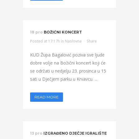
18 pro
BOŽIĆNI KONCERT
Posted at 17:17h
in
Naslovna
Share
KUD Župa Bagalović poziva sve ljude
dobre volje na Božični koncert koji će
se održati u nedjelju 23. prosinca u 15
sati u Dječjem parku u Krvavcu. ...
READ MORE
13 pro
IZGRAĐENO DJEČJE IGRALIŠTE