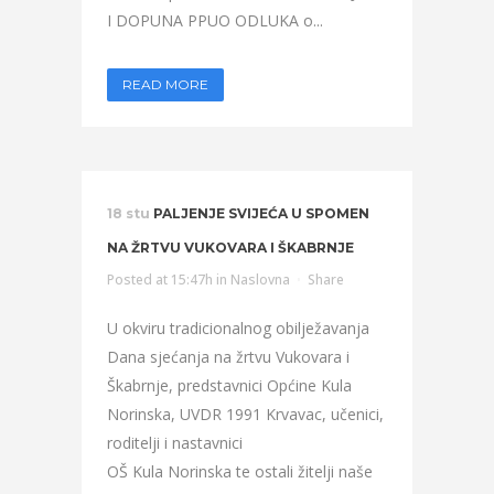
I DOPUNA PPUO ODLUKA o...
READ MORE
18 stu
PALJENJE SVIJEĆA U SPOMEN
NA ŽRTVU VUKOVARA I ŠKABRNJE
Posted at 15:47h
in
Naslovna
Share
U okviru tradicionalnog obilježavanja
Dana sjećanja na žrtvu Vukovara i
Škabrnje, predstavnici Općine Kula
Norinska, UVDR 1991 Krvavac, učenici,
roditelji i nastavnici
OŠ Kula Norinska te ostali žitelji naše