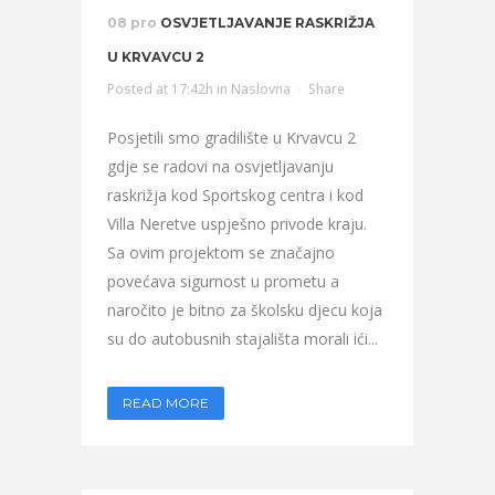
08 pro
OSVJETLJAVANJE RASKRIŽJA
U KRVAVCU 2
Posted at 17:42h
in
Naslovna
Share
Posjetili smo gradilište u Krvavcu 2
gdje se radovi na osvjetljavanju
raskrižja kod Sportskog centra i kod
Villa Neretve uspješno privode kraju.
Sa ovim projektom se značajno
povećava sigurnost u prometu a
naročito je bitno za školsku djecu koja
su do autobusnih stajališta morali ići...
READ MORE