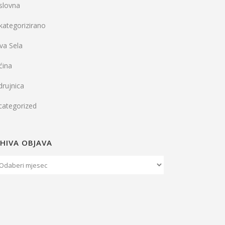
slovna
kategorizirano
va Sela
ćina
rujnica
categorized
HIVA OBJAVA
iva
java