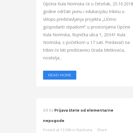
Općina Kula Norinska će u četvrtak, 25.10.2018
godine održati javnu i edukacijsku tribinu u
sklopu predstavljanja projekta „Učimo
gospodariti otpadom!“ u prostorijama Općine
Kula Norinska, Rujnička ulica 1, 20341 Kula
Norinska, s početkom u 17 sati. Predavači na
tribini će biti predstavnici Grada Metkovića,
nositelja...
READ MORE
03 lis
Prijava štete od elementarne
nepogode
Posted at 13:36h
in
Naslovna
Share