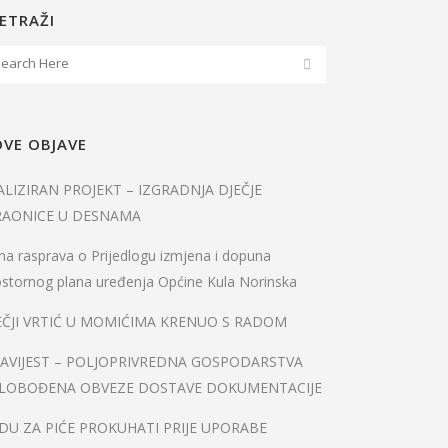
ETRAŽI
VE OBJAVE
ALIZIRAN PROJEKT – IZGRADNJA DJEČJE
RAONICE U DESNAMA
na rasprava o Prijedlogu izmjena i dopuna
stornog plana uređenja Općine Kula Norinska
EČJI VRTIĆ U MOMIĆIMA KRENUO S RADOM
AVIJEST – POLJOPRIVREDNA GOSPODARSTVA
LOBOĐENA OBVEZE DOSTAVE DOKUMENTACIJE
DU ZA PIĆE PROKUHATI PRIJE UPORABE