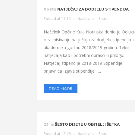
06 stu
NATJEČAJ ZA DODJELU STIPENDIJA
Posted at 11:12h
in
Naslovna
Share
Načelnik Općine Kula Norinska donio je Odluk
o raspisivanju natječaja za dodjelu stipendija z
akademsku godinu 2018/2019 godinu. Tekst
natječaja kao i potrebni obrasci u prilogu:
Natječaj stipendije 2018-2019 Stipendije
prijavnica Izjava stipendije ...
READ MORE
23 lis
ŠESTO DIJETE U OBITELJI ŠETKA
Posted at 12:46h
in
Naslovna
Share