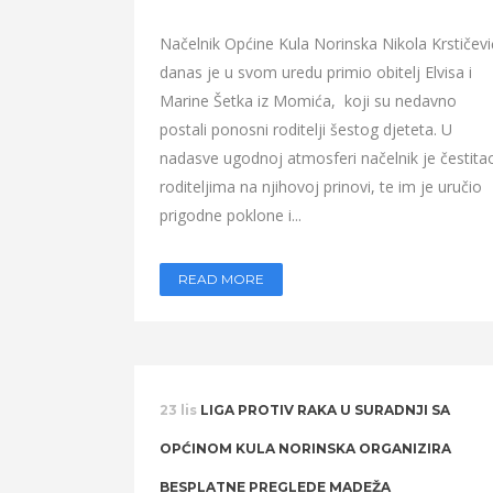
Načelnik Općine Kula Norinska Nikola Krstičevi
danas je u svom uredu primio obitelj Elvisa i
Marine Šetka iz Momića, koji su nedavno
postali ponosni roditelji šestog djeteta. U
nadasve ugodnoj atmosferi načelnik je čestita
roditeljima na njihovoj prinovi, te im je uručio
prigodne poklone i...
READ MORE
23 lis
LIGA PROTIV RAKA U SURADNJI SA
OPĆINOM KULA NORINSKA ORGANIZIRA
BESPLATNE PREGLEDE MADEŽA