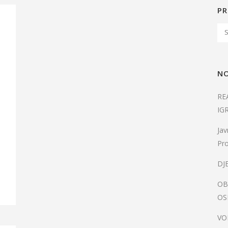
PR
s
NO
RE
IG
u
Jav
Pro
DJ
OB
OS
VO