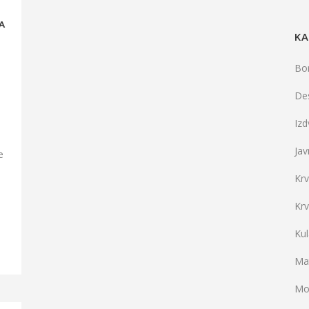
A
KA
Bo
De
Iz
Jav
e
Kr
Kr
Ku
Mat
Mo