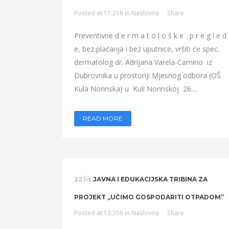
Posted at 11:21h
in
Naslovna
Share
Preventivne d e r m a t o l o š k e p r e g l e d
e, bez plaćanja i bez uputnice, vršiti će spec.
dermatolog dr. Adrijana Varela-Camino iz
Dubrovnika u prostoriji Mjesnog odbora (OŠ
Kula Norinska) u Kuli Norinskoj 26....
READ MORE
22 lis
JAVNA I EDUKACIJSKA TRIBINA ZA
PROJEKT „UČIMO GOSPODARITI OTPADOM”
Posted at 13:35h
in
Naslovna
Share