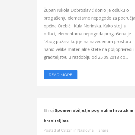
Župan Nikola Dobroslavić donio je odluku o
proglašenju elemetarne nepogode za područj
općina Orebić i Kula Norinska. Kako stoji u
odluci, elementarna nepogoda proglašena je
”zbog požara koji je na navedenom prostoru
nanio velike materijalne štete na poljoprivredi i
graditeljstvu u razdoblju od 25.09.2018 do...
READ MORE
15 ruj
Spomen obilježje poginulim hrvatskim
braniteljima
Posted at 09:23h
in
Naslovna
Share