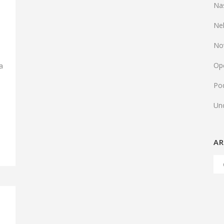
Na
Ne
No
u
Op
a
Pod
Un
AR
Arh
Ob