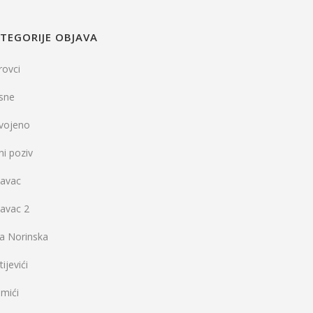
TEGORIJE OBJAVA
rovci
sne
dvojeno
ni poziv
vavac
vavac 2
la Norinska
ijevići
mići