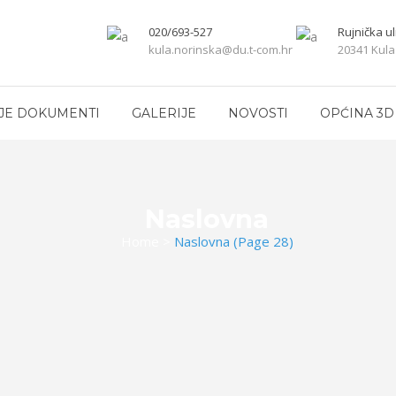
020/693-527
Rujnička ul
kula.norinska@du.t-com.hr
20341 Kula
JE DOKUMENTI
GALERIJE
NOVOSTI
OPĆINA 3D
Naslovna
Home
>
Naslovna
(Page 28)