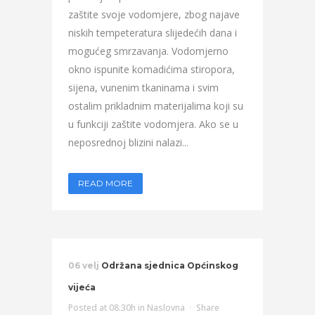
zaštite svoje vodomjere, zbog najave
niskih tempeteratura slijedećih dana i
mogućeg smrzavanja. Vodomjerno
okno ispunite komadićima stiropora,
sijena, vunenim tkaninama i svim
ostalim prikladnim materijalima koji su
u funkciji zaštite vodomjera. Ako se u
neposrednoj blizini nalazi...
READ MORE
06 velj
Održana sjednica Općinskog
vijeća
Posted at 08:30h
in
Naslovna
Share