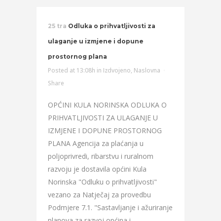
25 tra
Odluka o prihvatljivosti za
ulaganje u izmjene i dopune
prostornog plana
Posted at 13:08h
in
Izdvojeno
,
Naslovna
Share
OPĆINI KULA NORINSKA ODLUKA O
PRIHVATLJIVOSTI ZA ULAGANJE U
IZMJENE I DOPUNE PROSTORNOG
PLANA Agencija za plaćanja u
poljoprivredi, ribarstvu i ruralnom
razvoju je dostavila općini Kula
Norinska "Odluku o prihvatljivosti"
vezano za Natječaj za provedbu
Podmjere 7.1. "Sastavljanje i ažuriranje
planova za razvoj općina i...