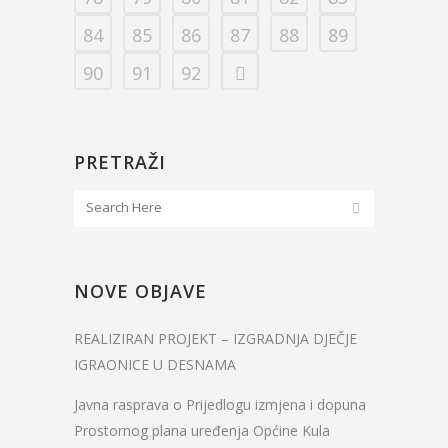
84
85
86
87
88
89
90
91
92
PRETRAŽI
NOVE OBJAVE
REALIZIRAN PROJEKT – IZGRADNJA DJEČJE
IGRAONICE U DESNAMA
Javna rasprava o Prijedlogu izmjena i dopuna
Prostornog plana uređenja Općine Kula