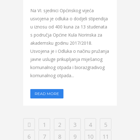
Na VI. sjednici Općinskog vijeća
usvojena je odluka o dodjeli stipendija
u iznosu od 400 kuna za 13 studenata
s područja Općine Kula Norinska za
akademsku godinu 2017/2018.
Usvojena je i Odluka o načinu pružanja
javne usluge prikupljanja miješanog
komunalnog otpada i biorazgradivog
komunalnog otpada...
READ MORE
1
2
3
4
5
6
7
8
9
10
11