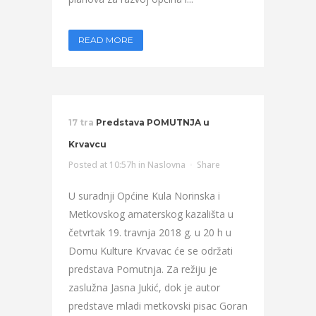
READ MORE
17 tra
Predstava POMUTNJA u
Krvavcu
Posted at 10:57h
in
Naslovna
Share
U suradnji Općine Kula Norinska i
Metkovskog amaterskog kazališta u
četvrtak 19. travnja 2018 g. u 20 h u
Domu Kulture Krvavac će se održati
predstava Pomutnja. Za režiju je
zaslužna Jasna Jukić, dok je autor
predstave mladi metkovski pisac Goran