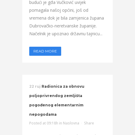
budući je gđa Vučković uvijek
pomagala našoj općini, još od
vremena dok je bila zamjenica župana
Dubrovačko-neretvanske županije.
Načelnik je upoznao državnu tajnicu...
READ MORE
22 ruj
Radionica za obnovu
poljoprivrendog zemljišta
pogođenog elementarnim
nepogodama
Posted at 09:18h
in
Naslovna
Share