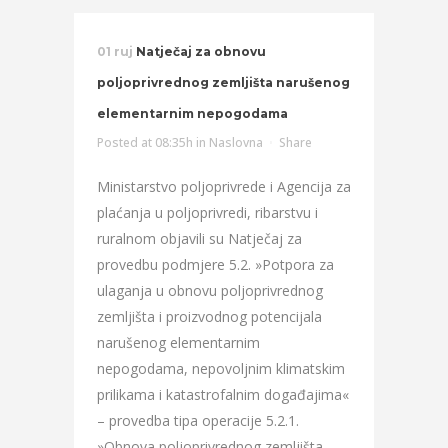
01 ruj
Natječaj za obnovu
poljoprivrednog zemljišta narušenog
elementarnim nepogodama
Posted at 08:35h
in
Naslovna
Share
Ministarstvo poljoprivrede i Agencija za
plaćanja u poljoprivredi, ribarstvu i
ruralnom objavili su Natječaj za
provedbu podmjere 5.2. »Potpora za
ulaganja u obnovu poljoprivrednog
zemljišta i proizvodnog potencijala
narušenog elementarnim
nepogodama, nepovoljnim klimatskim
prilikama i katastrofalnim događajima«
– provedba tipa operacije 5.2.1.
»Obnova poljoprivrednog zemljišta...