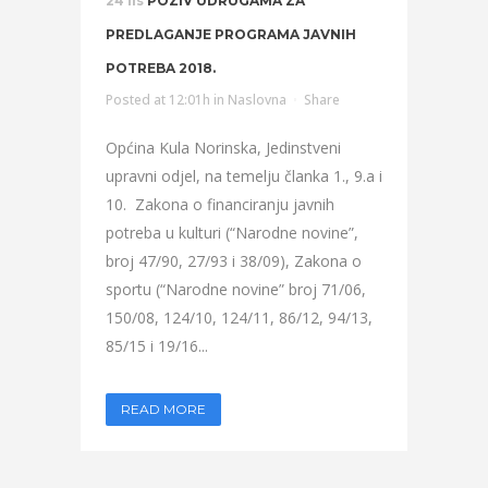
24 lis
POZIV UDRUGAMA ZA
PREDLAGANJE PROGRAMA JAVNIH
POTREBA 2018.
Posted at 12:01h
in
Naslovna
Share
Općina Kula Norinska, Jedinstveni
upravni odjel, na temelju članka 1., 9.a i
10. Zakona o financiranju javnih
potreba u kulturi (“Narodne novine”,
broj 47/90, 27/93 i 38/09), Zakona o
sportu (“Narodne novine” broj 71/06,
150/08, 124/10, 124/11, 86/12, 94/13,
85/15 i 19/16...
READ MORE