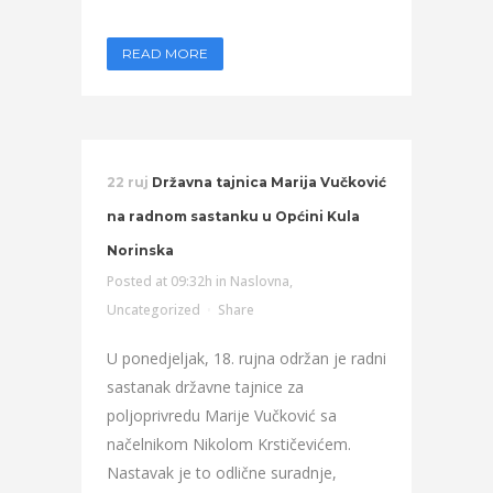
READ MORE
22 ruj
Državna tajnica Marija Vučković
na radnom sastanku u Općini Kula
Norinska
Posted at 09:32h
in
Naslovna
,
Uncategorized
Share
U ponedjeljak, 18. rujna održan je radni
sastanak državne tajnice za
poljoprivredu Marije Vučković sa
načelnikom Nikolom Krstičevićem.
Nastavak je to odlične suradnje,