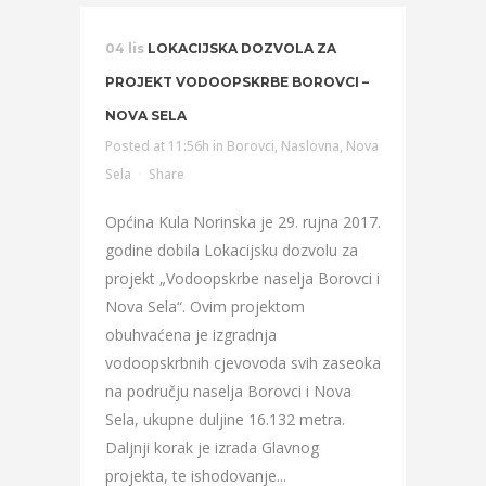
04 lis
LOKACIJSKA DOZVOLA ZA
PROJEKT VODOOPSKRBE BOROVCI –
NOVA SELA
Posted at 11:56h
in
Borovci
,
Naslovna
,
Nova
Sela
Share
Općina Kula Norinska je 29. rujna 2017.
godine dobila Lokacijsku dozvolu za
projekt „Vodoopskrbe naselja Borovci i
Nova Sela“. Ovim projektom
obuhvaćena je izgradnja
vodoopskrbnih cjevovoda svih zaseoka
na području naselja Borovci i Nova
Sela, ukupne duljine 16.132 metra.
Daljnji korak je izrada Glavnog
projekta, te ishodovanje...