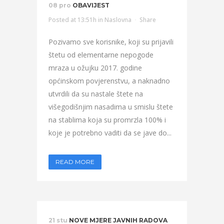
08 pro
OBAVIJEST
Posted at 13:51h
in
Naslovna
Share
Pozivamo sve korisnike, koji su prijavili
štetu od elementarne nepogode
mraza u ožujku 2017. godine
općinskom povjerenstvu, a naknadno
utvrdili da su nastale štete na
višegodišnjim nasadima u smislu štete
na stablima koja su promrzla 100% i
koje je potrebno vaditi da se jave do...
READ MORE
21 stu
NOVE MJERE JAVNIH RADOVA