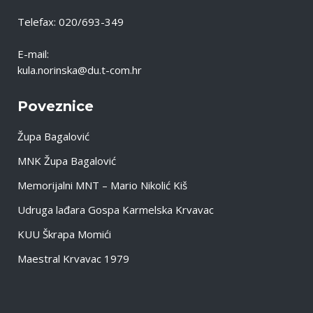
Telefax: 020/693-349
E-mail:
kula.norinska@du.t-com.hr
Poveznice
Župa Bagalović
MNK Župa Bagalović
Memorijalni MNT – Mario Nikolić Kiš
Udruga lađara Gospa Karmelska Krvavac
KUU Škrapa Momići
Maestral Krvavac 1979