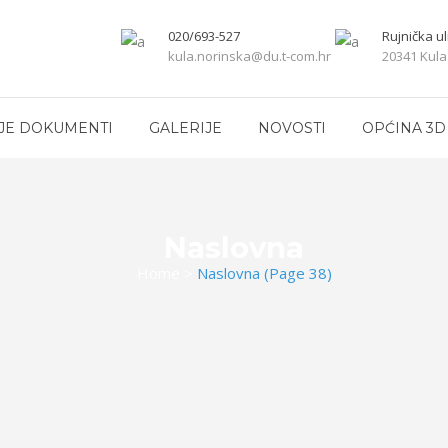
020/693-527
Rujnička ul
kula.norinska@du.t-com.hr
20341 Kula
JE DOKUMENTI
GALERIJE
NOVOSTI
OPĆINA 3D
Naslovna
Home
>
Naslovna
(Page 38)