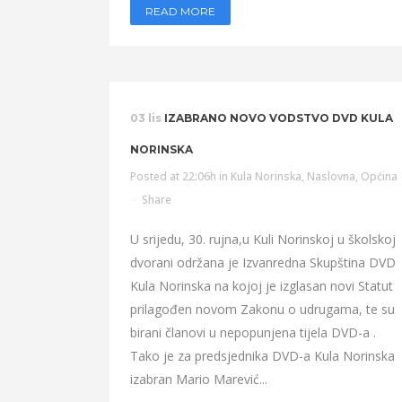
READ MORE
03 lis
IZABRANO NOVO VODSTVO DVD KULA
NORINSKA
Posted at 22:06h
in
Kula Norinska
,
Naslovna
,
Općina
Share
U srijedu, 30. rujna,u Kuli Norinskoj u školskoj
dvorani održana je Izvanredna Skupština DVD
Kula Norinska na kojoj je izglasan novi Statut
prilagođen novom Zakonu o udrugama, te su
birani članovi u nepopunjena tijela DVD-a .
Tako je za predsjednika DVD-a Kula Norinska
izabran Mario Marević...