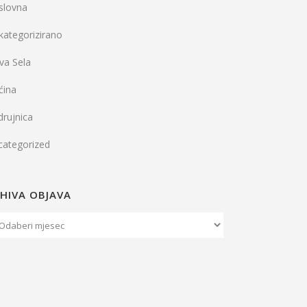
slovna
kategorizirano
va Sela
ćina
rujnica
categorized
HIVA OBJAVA
iva
java