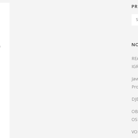
PR
NO
e
RE
IG
Jav
Pro
DJ
OB
OS
VO