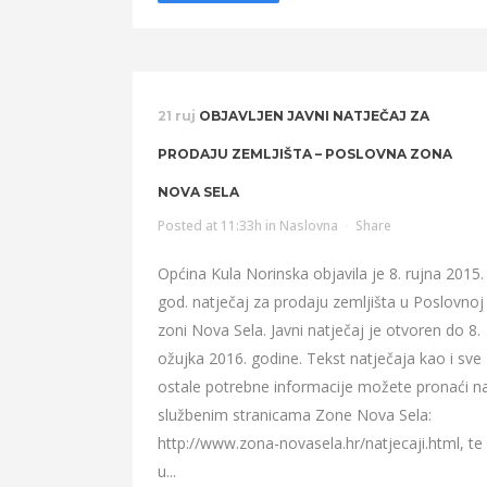
21 ruj
OBJAVLJEN JAVNI NATJEČAJ ZA
PRODAJU ZEMLJIŠTA – POSLOVNA ZONA
NOVA SELA
Posted at 11:33h
in
Naslovna
Share
Općina Kula Norinska objavila je 8. rujna 2015.
god. natječaj za prodaju zemljišta u Poslovnoj
zoni Nova Sela. Javni natječaj je otvoren do 8.
ožujka 2016. godine. Tekst natječaja kao i sve
ostale potrebne informacije možete pronaći n
službenim stranicama Zone Nova Sela:
http://www.zona-novasela.hr/natjecaji.html, te
u...