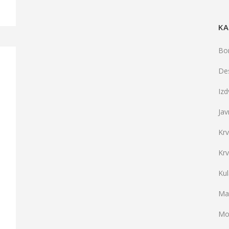
KA
Bo
De
Iz
Jav
Kr
Kr
Ku
Mat
Mo