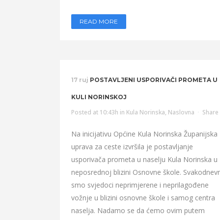
READ MORE
17 ruj
POSTAVLJENI USPORIVAČI PROMETA U
KULI NORINSKOJ
Posted at 10:43h
in
Kula Norinska
,
Naslovna
Share
Na inicijativu Općine Kula Norinska Županijska
uprava za ceste izvršila je postavljanje
usporivača prometa u naselju Kula Norinska u
neposrednoj blizini Osnovne škole. Svakodnevn
smo svjedoci neprimjerene i neprilagođene
vožnje u blizini osnovne škole i samog centra
naselja. Nadamo se da ćemo ovim putem