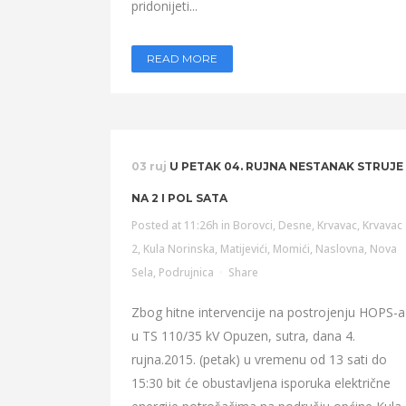
pridonijeti...
READ MORE
03 ruj
U PETAK 04. RUJNA NESTANAK STRUJE
NA 2 I POL SATA
Posted at 11:26h
in
Borovci
,
Desne
,
Krvavac
,
Krvavac
2
,
Kula Norinska
,
Matijevići
,
Momići
,
Naslovna
,
Nova
Sela
,
Podrujnica
Share
Zbog hitne intervencije na postrojenju HOPS-a
u TS 110/35 kV Opuzen, sutra, dana 4.
rujna.2015. (petak) u vremenu od 13 sati do
15:30 bit će obustavljena isporuka električne