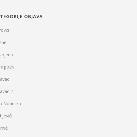
TEGORIJE OBJAVA
rovci
sne
dvojeno
ni poziv
vavac
vavac 2
la Norinska
ijevići
mići