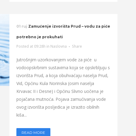
01 ruj
Zamućenje izvorišta Prud – vodu za piće
potrebno je prokuhati
Posted at 09:28h
in
Naslovna
Share
Jutrošnjim uzorkovanjem vode za piće u
vodoopskrbnim sustavima koja se opskrbljuju s
izvorišta Prud, a koja obuhvaćaju naselja Prud,
Vid, Općinu Kula Norinska (osim naselja
Krvavac II i Desne) i Općinu Slivno uočena je
pojačana mutnoća. Pojava zamućivanja vode
ovog izvorišta posljedica je izrazito obilnih
kiša...
READ MORE