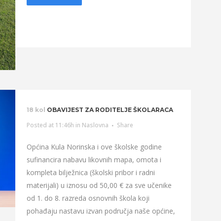
18 kol
OBAVIJEST ZA RODITELJE ŠKOLARACA
Posted at 11:46h
in
Naslovna
Share
Općina Kula Norinska i ove školske godine
sufinancira nabavu likovnih mapa, omota i
kompleta bilježnica (školski pribor i radni
materijali) u iznosu od 50,00 € za sve učenike
od 1. do 8. razreda osnovnih škola koji
pohađaju nastavu izvan područja naše općine,