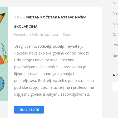
Na
Ne
08 ruj
SRETAN POČETAK NASTAVE NAŠIM
No
ŠKOLARCIMA
Op
Posted at 12:48h
in
Naslovna
Share
Pod
Dragi učenici, roditelji, učitelji i ravnatelji,
Početak nove školske godine donosi radost,
Un
uzbuđenje i nove izazove. Posebno
pozdravljam naše prvašiće – pred vama je
lijepo putovanje puno igre, znanja i
AR
prijateljstava. Roditeljima želim puno strpljenja i
Arh
podrške svojoj djeci, a učiteljima i profesorima
Ob
uspješnu godinu ispunjenu zadovoljstvom u...
READ MORE