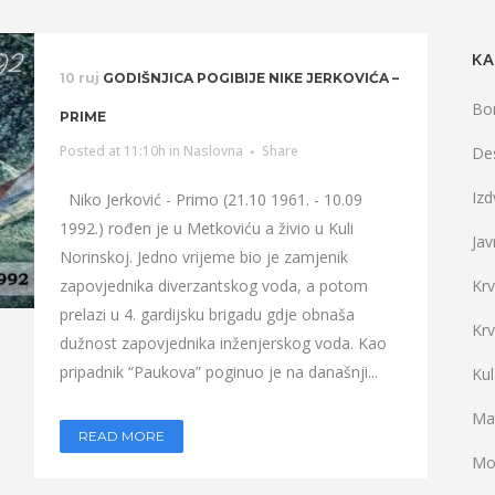
KA
10 ruj
GODIŠNJICA POGIBIJE NIKE JERKOVIĆA –
Bo
PRIME
Posted at 11:10h
in
Naslovna
Share
De
Iz
Niko Jerković - Primo (21.10 1961. - 10.09
1992.) rođen je u Metkoviću a živio u Kuli
Jav
Norinskoj. Jedno vrijeme bio je zamjenik
zapovjednika diverzantskog voda, a potom
Kr
prelazi u 4. gardijsku brigadu gdje obnaša
Kr
dužnost zapovjednika inženjerskog voda. Kao
pripadnik “Paukova” poginuo je na današnji...
Ku
Mat
READ MORE
Mo