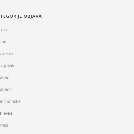
TEGORIJE OBJAVA
rovci
sne
dvojeno
ni poziv
vavac
vavac 2
la Norinska
ijevići
mići