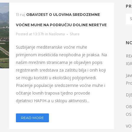
PR
11 ruj
OBAVIJEST O ULOVIMA SREDOZEMNE
VOĆNE MUHE NA PODRUČJU DOLINE NERETVE
Posted at 13:37h
in
Naslovna
Share
NO
Suzbijanje mediteranske voćne muhe
primjenom insekticida neophodna je praksa. Na
RE
našim mrežnim stranicama je objavljen popis
IG
registriranih sredstava za zaštitu bilja i onih koji
Jav
se mogu koristiti u ekološkoj poljoprivredi.
Pro
Praćenje populacije sredozemne voćne muhe i
očitanje lovnih trapova tjedno provode
DJ
djelatnici HAPIH-a u sklopu aktivnosti...
OB
OS
READ MORE
VO