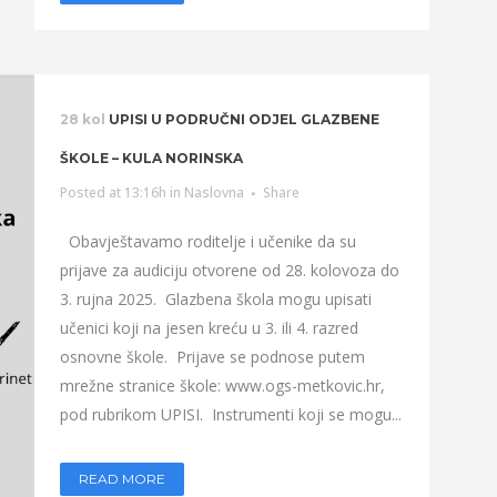
28 kol
UPISI U PODRUČNI ODJEL GLAZBENE
ŠKOLE – KULA NORINSKA
Posted at 13:16h
in
Naslovna
Share
Obavještavamo roditelje i učenike da su
prijave za audiciju otvorene od 28. kolovoza do
3. rujna 2025. Glazbena škola mogu upisati
učenici koji na jesen kreću u 3. ili 4. razred
osnovne škole. Prijave se podnose putem
mrežne stranice škole: www.ogs-metkovic.hr,
pod rubrikom UPISI. Instrumenti koji se mogu...
READ MORE