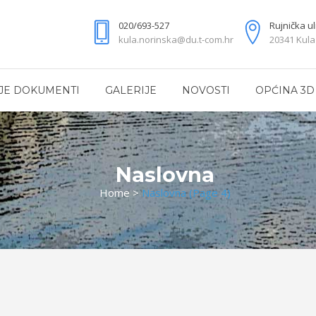
020/693-527
Rujnička ul
kula.norinska@du.t-com.hr
20341 Kula
JE DOKUMENTI
GALERIJE
NOVOSTI
OPĆINA 3D
Naslovna
Home
>
Naslovna
(Page 4)