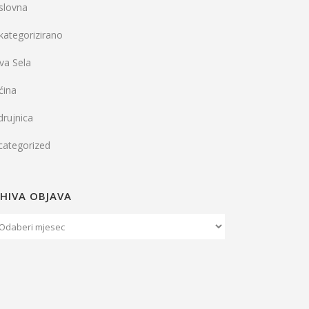
slovna
kategorizirano
va Sela
ćina
rujnica
categorized
HIVA OBJAVA
iva
java