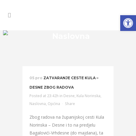
Open
Naslovna
05 pro
ZATVARANJE CESTE KULA –
DESNE ZBOG RADOVA
Posted at 23:42h
in
Desne
,
Kula Norinska
,
Naslovna
,
Općina
Share
Zbog radova na županijskoj cesti Kula
Norinska – Desne i to na predjelu
Bagalovići-Vrhdesne (do majdana), ta