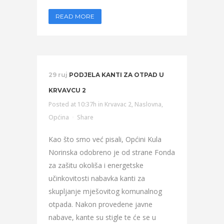
READ MORE
29 ruj
PODJELA KANTI ZA OTPAD U
KRVAVCU 2
Posted at 10:37h
in
Krvavac 2
,
Naslovna
,
Općina
Share
Kao što smo već pisali, Općini Kula
Norinska odobreno je od strane Fonda
za zašitu okoliša i energetske
učinkovitosti nabavka kanti za
skupljanje mješovitog komunalnog
otpada. Nakon provedene javne
nabave, kante su stigle te će se u