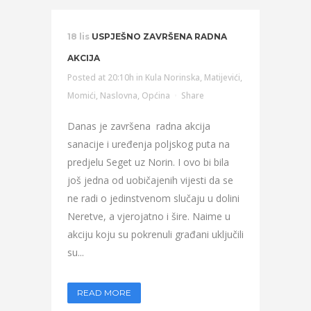
18 lis
USPJEŠNO ZAVRŠENA RADNA
AKCIJA
Posted at 20:10h
in
Kula Norinska
,
Matijevići
,
Momići
,
Naslovna
,
Općina
Share
Danas je završena radna akcija
sanacije i uređenja poljskog puta na
predjelu Seget uz Norin. I ovo bi bila
još jedna od uobičajenih vijesti da se
ne radi o jedinstvenom slučaju u dolini
Neretve, a vjerojatno i šire. Naime u
akciju koju su pokrenuli građani uključili
su...
READ MORE