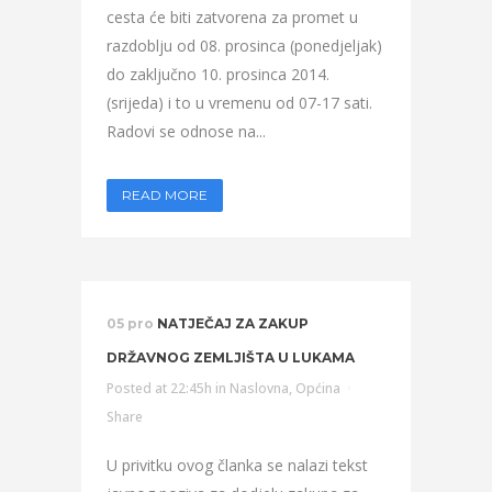
cesta će biti zatvorena za promet u
razdoblju od 08. prosinca (ponedjeljak)
do zaključno 10. prosinca 2014.
(srijeda) i to u vremenu od 07-17 sati.
Radovi se odnose na...
READ MORE
05 pro
NATJEČAJ ZA ZAKUP
DRŽAVNOG ZEMLJIŠTA U LUKAMA
Posted at 22:45h
in
Naslovna
,
Općina
Share
U privitku ovog članka se nalazi tekst