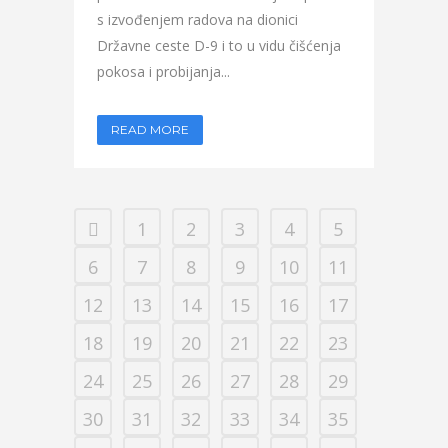
s izvođenjem radova na dionici
Državne ceste D-9 i to u vidu čišćenja
pokosa i probijanja...
READ MORE
1
2
3
4
5
6
7
8
9
10
11
12
13
14
15
16
17
18
19
20
21
22
23
24
25
26
27
28
29
30
31
32
33
34
35