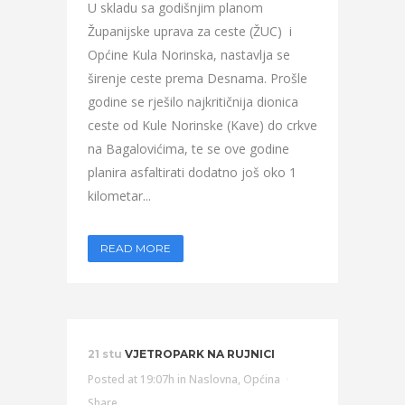
U skladu sa godišnjim planom
Županijske uprava za ceste (ŽUC) i
Općine Kula Norinska, nastavlja se
širenje ceste prema Desnama. Prošle
godine se rješilo najkritičnija dionica
ceste od Kule Norinske (Kave) do crkve
na Bagalovićima, te se ove godine
planira asfaltirati dodatno još oko 1
kilometar...
READ MORE
21 stu
VJETROPARK NA RUJNICI
Posted at 19:07h
in
Naslovna
,
Općina
Share