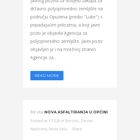
javnog poziva za dodjelu zakupa za
državno poljoprivredno zemljište na
području Opuzena (predio "Luke") s
pripadajućim prilozima, a koji javni
poziv je objavila Agencija za
poljoprivredno zemljište. Javni poziv
objavljen je i na mrežnoj stranici
Agencije za...
READ MORE
30 stu
NOVA ASFALTIRANJA U OPĆINI
Posted at 17:32h
in
Borovci
,
Desne
,
Naslovna
,
Nova Sela
Share