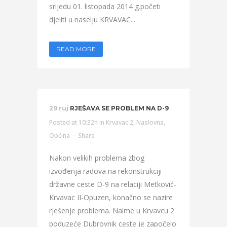
srijedu 01. listopada 2014 g.početi
djeliti u naselju KRVAVAC...
READ MORE
29 ruj
RJEŠAVA SE PROBLEM NA D-9
Posted at 10:32h
in
Krvavac 2
,
Naslovna
,
Općina
Share
Nakon velikih problema zbog
izvođenja radova na rekonstrukciji
državne ceste D-9 na relaciji Metković-
Krvavac II-Opuzen, konačno se nazire
rješenje problema. Naime u Krvavcu 2
poduzeće Dubrovnik ceste je započelo