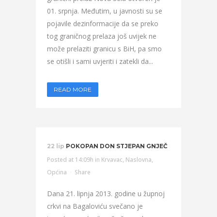
01. srpnja. Međutim, u javnosti su se
pojavile dezinformacije da se preko
tog graničnog prelaza još uvijek ne
može prelaziti granicu s BiH, pa smo
se otišli i sami uvjeriti i zatekli da...
READ MORE
22 lip
POKOPAN DON STJEPAN GNJEČ
Posted at 14:09h
in
Krvavac
,
Naslovna
,
Općina
Share
Dana 21. lipnja 2013. godine u župnoj
crkvi na Bagaloviću svečano je