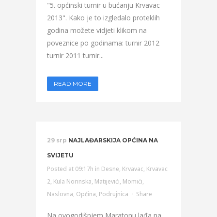
"5. općinski turnir u bućanju Krvavac
2013". Kako je to izgledalo proteklih
godina možete vidjeti klikom na
poveznice po godinama: turnir 2012
turnir 2011 turnir...
READ MORE
29 srp
NAJLAĐARSKIJA OPĆINA NA
SVIJETU
Posted at 09:17h
in
Desne
,
Krvavac
,
Krvavac
2
,
Kula Norinska
,
Matijevići
,
Momići
,
Naslovna
,
Općina
,
Podrujnica
Share
Na ovogodišnjem Maratonu lađa na