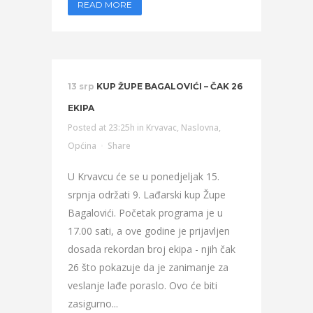
READ MORE
13 srp
KUP ŽUPE BAGALOVIĆI – ČAK 26
EKIPA
Posted at 23:25h
in
Krvavac
,
Naslovna
,
Općina
Share
U Krvavcu će se u ponedjeljak 15.
srpnja održati 9. Lađarski kup Župe
Bagalovići. Početak programa je u
17.00 sati, a ove godine je prijavljen
dosada rekordan broj ekipa - njih čak
26 što pokazuje da je zanimanje za
veslanje lađe poraslo. Ovo će biti
zasigurno...