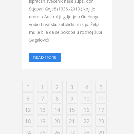
ispraćen svećenik naše župe, don
Stjepan Gnječ (1936.-2013.) koji je
umro u Australiji, gdje je u Geelongu
vodio hrvatsku katoličku misiju. Želja
mu je bila da se pokopa u rodnoj župi
Bagalovići...
READ MORE
1
2
3
4
5
6
7
8
9
10
11
12
13
14
15
16
17
18
19
20
21
22
23
24
25
26
27
28
29