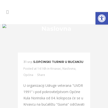
Open
Naslovna
31 srp
5.OPĆINSKI TURNIR U BUĆANJU
Posted at 14:16h
in
Krvavac
,
Naslovna
,
Općina
Share
U organizaciji Udruge veterana "UVDR
1991" i pod pokroviteljstvom Općine
Kula Norinska od 04. kolopoza će se u
Krvavcu na bućalištu "Guvna" održavati