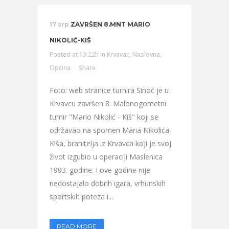
17 srp
ZAVRŠEN 8.MNT MARIO
NIKOLIĆ-KIŠ
Posted at 13:22h
in
Krvavac
,
Naslovna
,
Općina
Share
Foto: web stranice turnira Sinoć je u
Krvavcu završen 8. Malonogometni
turnir "Mario Nikolić - Kiš" koji se
održavao na spomen Maria Nikolića-
Kiša, branitelja iz Krvavca koji je svoj
život izgubio u operaciji Maslenica
1993. godine. I ove godine nije
nedostajalo dobrih igara, vrhunskih
sportskih poteza i...
READ MORE