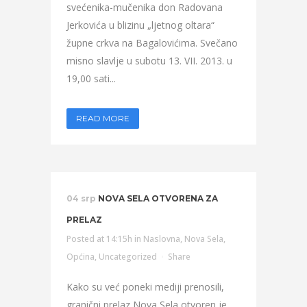
svećenika-mučenika don Radovana
Jerkovića u blizinu „ljetnog oltara“
župne crkva na Bagalovićima. Svečano
misno slavlje u subotu 13. VII. 2013. u
19,00 sati...
READ MORE
04 srp
NOVA SELA OTVORENA ZA
PRELAZ
Posted at 14:15h
in
Naslovna
,
Nova Sela
,
Općina
,
Uncategorized
Share
Kako su već poneki mediji prenosili,
granični prelaz Nova Sela otvoren je