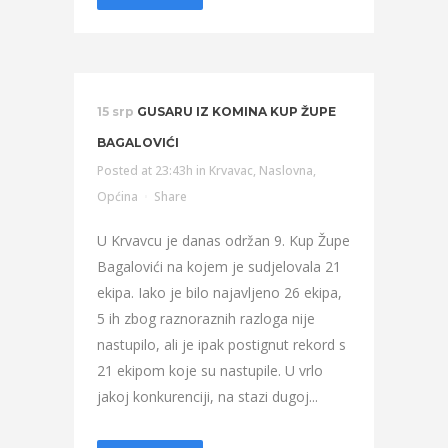
15 srp
GUSARU IZ KOMINA KUP ŽUPE
BAGALOVIĆI
Posted at 23:43h
in
Krvavac
,
Naslovna
,
Općina
Share
U Krvavcu je danas održan 9. Kup Župe
Bagalovići na kojem je sudjelovala 21
ekipa. Iako je bilo najavljeno 26 ekipa,
5 ih zbog raznoraznih razloga nije
nastupilo, ali je ipak postignut rekord s
21 ekipom koje su nastupile. U vrlo
jakoj konkurenciji, na stazi dugoj...