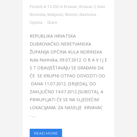
Posted at 13:25h
in
Krvavac
,
Krvavac 2
,
Kula
Norinska
,
Matijevići
,
Momići
,
Naslovna
,
Općina
Share
REPUBLIKA HRVATSKA
DUBROVAČKO-NERETVANSKA
ŽUPANIJA OPĆINA KULA NORINSKA
Kula Norinska, 09.07.2012. O B A V I J E
S T OBAVJEŠTAVAJU SE GRAĐANI DA
ĆE SE KRUPNI OTPAD ODVOZITI OD
DANA 11.07.2012. (SRIJEDA), DO
ZAKLJUČNO 14.07.2012 (SUBOTA), A
PRIKUPLJATI ĆE SE NA SLJEDEĆIM
LOKACIJAMA: ZA NASELJE KRVAVAC
- ...
READ MORE