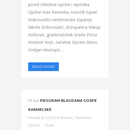
pored čelništva općine i vijećnika
Općine Kula Norinska, nazočili župan
Dubrovačko-neretvanske županije
Nikola Dobroslavić, dožupanica Marija
Vučković, gradonačelnik Grada Ploča
Krešimir Vejić, načelnik Općine Slivno
Smiljan Mustapić,...
READ MORE
13 srp
PROGRAM BLAGDANA GOSPE
KARMELSKE
Posted at 12:32h
in
Krvavac
,
Naslovna
,
Općina
Share