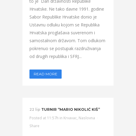
to je Dan državnosti Republike
Hrvatske. Ne tako davne 1991. godine
Sabor Republike Hrvatske donio je
Ustavnu odluku kojom se Republika
Hrvatska proglašava suverenom i
samostalnom državom. Tom odlukom
pokrenuo se postupak razdruživanja
od drugih republika i SFRJ...
READ MORE
22 lip
TURNIR “MARIO NIKOLIĆ KIŠ”
Posted at 11:57h
in
Krvavac
,
Naslovna
Share