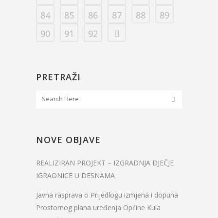
84
85
86
87
88
89
90
91
92
PRETRAŽI
NOVE OBJAVE
REALIZIRAN PROJEKT – IZGRADNJA DJEČJE
IGRAONICE U DESNAMA
Javna rasprava o Prijedlogu izmjena i dopuna
Prostornog plana uređenja Općine Kula