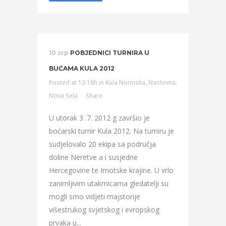
10 srp
POBJEDNICI TURNIRA U
BUĆAMA KULA 2012
Posted at 13:18h
in
Kula Norinska
,
Naslovna
,
Nova Sela
Share
U utorak 3 .7. 2012 g završio je
boćarski turnir Kula 2012. Na turniru je
sudjelovalo 20 ekipa sa područja
doline Neretve a i susjedne
Hercegovine te Imotske krajine. U vrlo
zanimljivim utakmicama gledatelji su
mogli smo vidjeti majstorije
višestrukog svjetskog i evropskog
prvaka u...