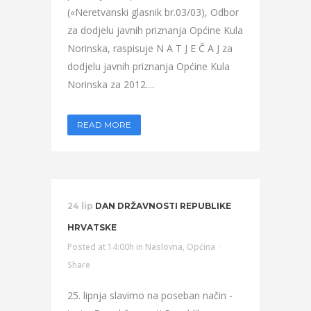
(«Neretvanski glasnik br.03/03), Odbor
za dodjelu javnih priznanja Općine Kula
Norinska, raspisuje N A T J E Č A J za
dodjelu javnih priznanja Općine Kula
Norinska za 2012....
READ MORE
24 lip
DAN DRŽAVNOSTI REPUBLIKE
HRVATSKE
Posted at 14:00h
in
Naslovna
,
Općina
Share
25. lipnja slavimo na poseban način -