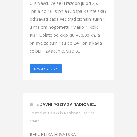
U Krvavcu će se u razdoblju od 25.
lipnja do 16. srpnja (Gospa Karmelska)
održavati sada već tradicionalni turinir
u malom nogometu "Mario Nikolić
Kiš". Uplate po ekipi su 400,00 kn, a
prijave za turnir su do 24. lipnja kada
će biti i izvlačenje. Više o...
READ MORE
15 lip
JAVNI POZIV ZA RADIONICU
Posted at 19:05h
in
Naslovna
,
Općina
Share
REPUBLIKA HRVATSKA