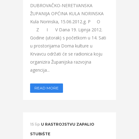
DUBROVAČKO-NERETVANSKA
ŽUPANIJA OPĆINA KULA NORINSKA
Kula Norinska, 15.06.2012.g. P O
Z I V Dana 19. Lipnja 2012.
Godine (utorak) s početkom u 14. Sati
u prostorijama Doma kulture u
Krvavcu održati će se radionica koju
organizira Županijska razvojna
agencija...
READ MORE
15 lip
U RASTROJSTVU ZAPALIO
STUBIŠTE