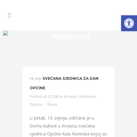
Open
Naslovna
14 srp
SVEČANA SJEDNICA ZA DAN
OPĆINE
Posted at 22:30h
in
Krvavac
,
Naslovna
,
Općina
Share
U petak, 13. srpnja, održana je u
Domu kulture u Krvavcu svečana
sjednica Općine Kula Norinska kojoj su