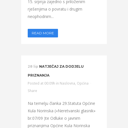
15. srpnja zajedno s priloženim
rješenjima o povratu i drugim
neophodnim...
READ MORE
28 lip
NATJEČAJ ZA DODJELU
PRIZNANJA
Posted at 00:09h
in
Naslovna
,
Općina
Share
Na temelju članka 29.Statuta Općine
Kula Norinska («Neretvanski glasnik»
br.07/09 )te Odluke o javnim
priznanjima Općine Kula Norinska