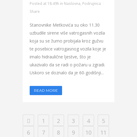
Posted at 18:49h
in
Naslovna
,
Podrujnica
Share
Stanovnike Metkovića su oko 11.30
uzbudile sirene više vatrogasnih vozila
koja su se žurno probijala kroz gužvu
te posebice vatrogasnog vozila koje je
imalo hidraulične ljestve, što je
ukazivalo da se radi o požaru u zgradi.
Uskoro se doznalo da je 60-godišnji...
READ MORE
1
2
3
4
5
6
7
8
9
10
11