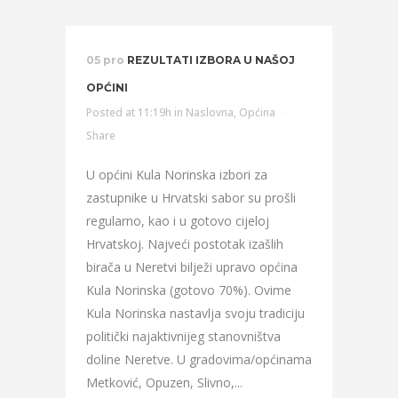
05 pro
REZULTATI IZBORA U NAŠOJ
OPĆINI
Posted at 11:19h
in
Naslovna
,
Općina
Share
U općini Kula Norinska izbori za
zastupnike u Hrvatski sabor su prošli
regularno, kao i u gotovo cijeloj
Hrvatskoj. Najveći postotak izašlih
birača u Neretvi bilježi upravo općina
Kula Norinska (gotovo 70%). Ovime
Kula Norinska nastavlja svoju tradiciju
politički najaktivnijeg stanovništva
doline Neretve. U gradovima/općinama
Metković, Opuzen, Slivno,...