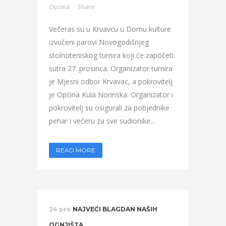
Općina
Share
Večeras su u Krvavcu u Domu kulture
izvučeni parovi Novogodišnjeg
stolnoteniskog turnira koji će započeti
sutra 27. prosinca. Organizator turnira
je Mjesni odbor Krvavac, a pokrovitelj
je Općina Kula Norinska. Organizator i
pokrovitelj su osigurali za pobjednike
pehar i večeru za sve sudionike...
READ MORE
24 pro
NAJVEĆI BLAGDAN NAŠIH
OGNJIŠTA