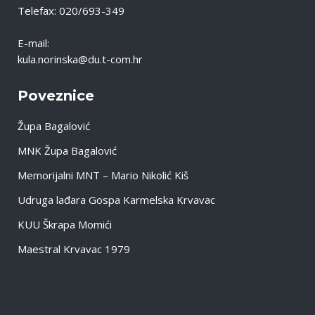
Telefax: 020/693-349
E-mail:
kula.norinska@du.t-com.hr
Poveznice
Župa Bagalović
MNK Župa Bagalović
Memorijalni MNT – Mario Nikolić Kiš
Udruga lađara Gospa Karmelska Krvavac
KUU Škrapa Momići
Maestral Krvavac 1979