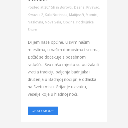
Posted at 20:15h
in
Borovci
,
Desne
,
Krvavac
,
Krvavac 2
,
Kula Norinska
,
Matijevići
,
Momići
,
Naslovna
,
Nova Sela
,
Općina
,
Podrujnica
Share
Diljem naše općine, u svim našim
mjestima, u našim domovima i srcima,
Božić se dočekuje s posebnom
radošću. Sva naša mjesta su održala ili
vratila tradiciju paljenja badnjaka i
druženja u Badnjoj noći prije odlaska
na Svetu misu. Grijanje uz vatru,
veselje koje u hladnoj noći...
READ MORE