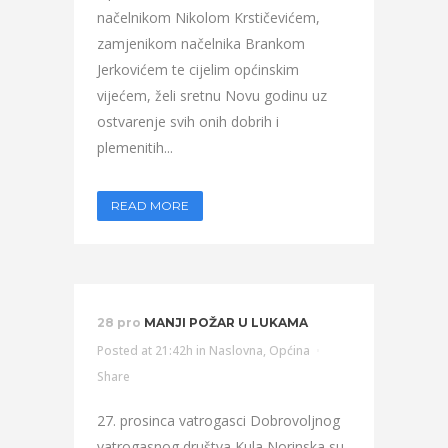
načelnikom Nikolom Krstičevićem,
zamjenikom načelnika Brankom
Jerkovićem te cijelim općinskim
vijećem, želi sretnu Novu godinu uz
ostvarenje svih onih dobrih i
plemenitih...
READ MORE
28 pro
MANJI POŽAR U LUKAMA
Posted at 21:42h
in
Naslovna
,
Općina
Share
27. prosinca vatrogasci Dobrovoljnog
vatrogasnog društva Kula Norinska su