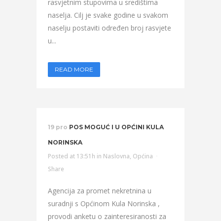
rasvjetnim stupovima u središtima
naselja. Cilj je svake godine u svakom
naselju postaviti određen broj rasvjete
u...
READ MORE
19 pro
POS MOGUĆ I U OPĆINI KULA
NORINSKA
Posted at 13:51h
in
Naslovna
,
Općina
Share
Agencija za promet nekretnina u
suradnji s Općinom Kula Norinska ,
provodi anketu o zainteresiranosti za