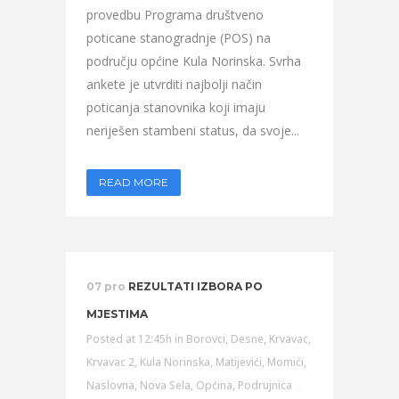
provedbu Programa društveno
poticane stanogradnje (POS) na
području općine Kula Norinska. Svrha
ankete je utvrditi najbolji način
poticanja stanovnika koji imaju
neriješen stambeni status, da svoje...
READ MORE
07 pro
REZULTATI IZBORA PO
MJESTIMA
Posted at 12:45h
in
Borovci
,
Desne
,
Krvavac
,
Krvavac 2
,
Kula Norinska
,
Matijevići
,
Momići
,
Naslovna
,
Nova Sela
,
Općina
,
Podrujnica