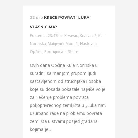
22 pro
KREĆE POVRAT “LUKA”
VLASNICIMA?
Posted at 23:47h
in
Krvavac
,
Krvavac 2
,
Kula
Norinska
,
Matijevići
,
Momići
,
Naslovna
,
Općina
,
Podrujnica
Share
Ovih dana Općina Kula Norinska u
suradnji sa manjom grupom ljudi
sastavljenom od stručnjaka i osoba
koje su dosada pokazale najviše volje
za rješenje problema povrata
poljoprivrednog zemljišta u „Lukama“,
užurbano rade na problemu povrata
zemljšta u stvarni posjed građana
kojima je...