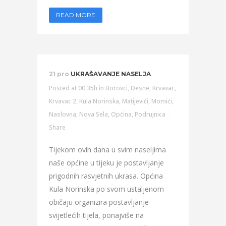
READ MORE
21 pro
UKRAŠAVANJE NASELJA
Posted at 00:35h
in
Borovci
,
Desne
,
Krvavac
,
Krvavac 2
,
Kula Norinska
,
Matijevići
,
Momići
,
Naslovna
,
Nova Sela
,
Općina
,
Podrujnica
Share
Tijekom ovih dana u svim naseljima
naše općine u tijeku je postavljanje
prigodnih rasvjetnih ukrasa. Općina
Kula Norinska po svom ustaljenom
običaju organizira postavljanje
svijetlećih tijela, ponajviše na