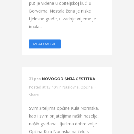
put je viđena u obiteljskoj kući u
Borvcima. Nestala žena je niske
tjelesne građe, u zadnje vrijeme je
imala...
READ MORE
31 pro
NOVOGODIŠNJA ČESTITKA
Posted at 13:40h
in
Naslovna
,
Općina
Share
Svim žiteljima općine Kula Norinska,
kao i svim prijateljima naših naselja,
naših građana i ljudima dobre volje
Općina Kula Norinska na čelu s