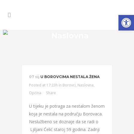
Open
Naslovna
07 sij
U BOROVCIMA NESTALA ŽENA
Posted at 17:23h
in
Borovci
,
Naslovna
,
Općina
Share
U tijeku je potraga za nestalom ženom
koja je nestala na području Borovaca.
Neslužbeno se doznaje da se radi o
Ljiljani Ćelić staroj 59 godina. Zadnji