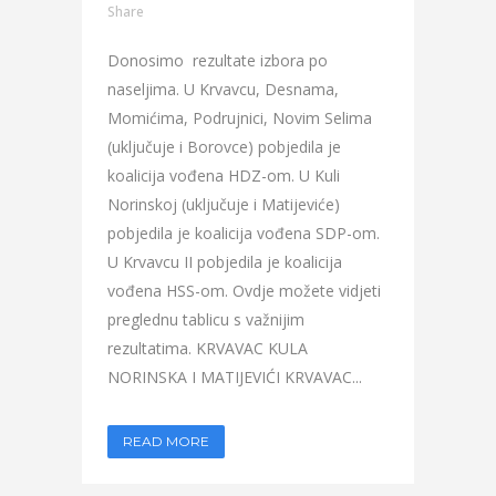
Share
Donosimo rezultate izbora po
naseljima. U Krvavcu, Desnama,
Momićima, Podrujnici, Novim Selima
(uključuje i Borovce) pobjedila je
koalicija vođena HDZ-om. U Kuli
Norinskoj (uključuje i Matijeviće)
pobjedila je koalicija vođena SDP-om.
U Krvavcu II pobjedila je koalicija
vođena HSS-om. Ovdje možete vidjeti
preglednu tablicu s važnijim
rezultatima. KRVAVAC KULA
NORINSKA I MATIJEVIĆI KRVAVAC...
READ MORE