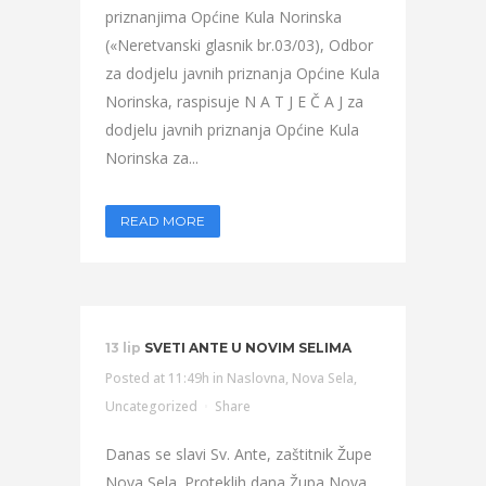
priznanjima Općine Kula Norinska
(«Neretvanski glasnik br.03/03), Odbor
za dodjelu javnih priznanja Općine Kula
Norinska, raspisuje N A T J E Č A J za
dodjelu javnih priznanja Općine Kula
Norinska za...
READ MORE
13 lip
SVETI ANTE U NOVIM SELIMA
Posted at 11:49h
in
Naslovna
,
Nova Sela
,
Uncategorized
Share
Danas se slavi Sv. Ante, zaštitnik Župe
Nova Sela. Proteklih dana Župa Nova