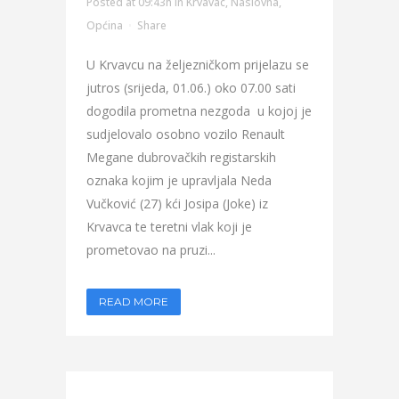
Posted at 09:43h
in
Krvavac
,
Naslovna
,
Općina
Share
U Krvavcu na željezničkom prijelazu se
jutros (srijeda, 01.06.) oko 07.00 sati
dogodila prometna nezgoda u kojoj je
sudjelovalo osobno vozilo Renault
Megane dubrovačkih registarskih
oznaka kojim je upravljala Neda
Vučković (27) kći Josipa (Joke) iz
Krvavca te teretni vlak koji je
prometovao na pruzi...
READ MORE