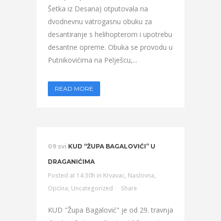
Šetka iz Desana) otputovala na
dvodnevnu vatrogasnu obuku za
desantiranje s helihopterom i upotrebu
desantne opreme. Obuka se provodu u
Putnikovićima na Pelješcu,...
READ MORE
09 svi
KUD “ŽUPA BAGALOVIĆI” U
DRAGANIĆIMA
Posted at 14:30h
in
Krvavac
,
Naslovna
,
Općina
,
Uncategorized
Share
KUD "Župa Bagalović" je od 29. travnja