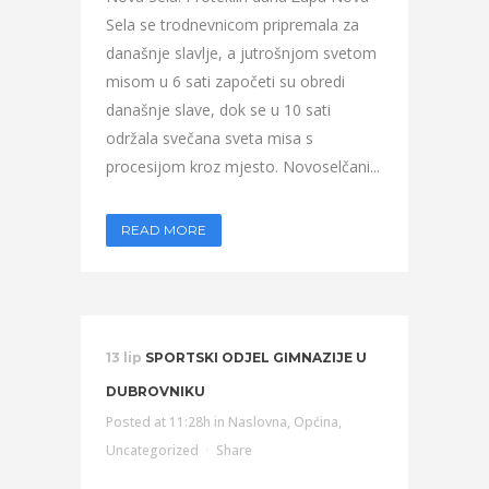
Sela se trodnevnicom pripremala za
današnje slavlje, a jutrošnjom svetom
misom u 6 sati započeti su obredi
današnje slave, dok se u 10 sati
održala svečana sveta misa s
procesijom kroz mjesto. Novoselčani...
READ MORE
13 lip
SPORTSKI ODJEL GIMNAZIJE U
DUBROVNIKU
Posted at 11:28h
in
Naslovna
,
Općina
,
Uncategorized
Share