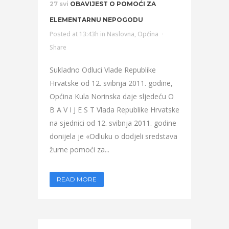
27 svi
OBAVIJEST O POMOĆI ZA
ELEMENTARNU NEPOGODU
Posted at 13:43h
in
Naslovna
,
Općina
Share
Sukladno Odluci Vlade Republike
Hrvatske od 12. svibnja 2011. godine,
Općina Kula Norinska daje sljedeću O
B A V I J E S T Vlada Republike Hrvatske
na sjednici od 12. svibnja 2011. godine
donijela je «Odluku o dodjeli sredstava
žurne pomoći za...
READ MORE