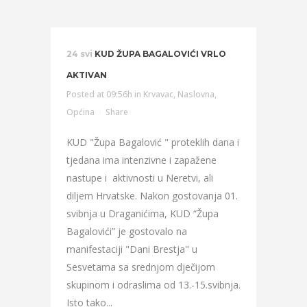
24 svi
KUD ŽUPA BAGALOVIĆI VRLO
AKTIVAN
Posted at 09:56h
in
Krvavac
,
Naslovna
,
Općina
Share
KUD "Župa Bagalović " proteklih dana i
tjedana ima intenzivne i zapažene
nastupe i aktivnosti u Neretvi, ali
diljem Hrvatske. Nakon gostovanja 01.
svibnja u Draganićima, KUD “Župa
Bagalovići” je gostovalo na
manifestaciji "Dani Brestja" u
Sesvetama sa srednjom dječijom
skupinom i odraslima od 13.-15.svibnja.
Isto tako...