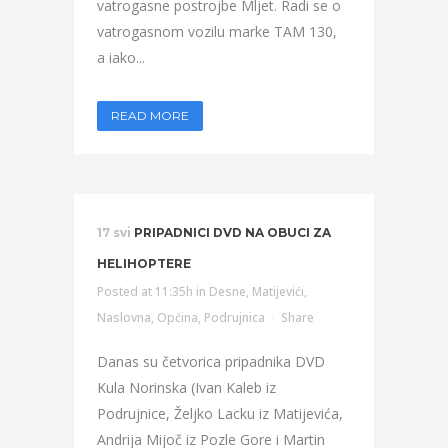
vatrogasne postrojbe Mljet. Radi se o
vatrogasnom vozilu marke TAM 130,
a iako...
READ MORE
17 svi
PRIPADNICI DVD NA OBUCI ZA
HELIHOPTERE
Posted at 11:35h
in
Desne
,
Matijevići
,
Naslovna
,
Općina
,
Podrujnica
Share
Danas su četvorica pripadnika DVD
Kula Norinska (Ivan Kaleb iz
Podrujnice, Željko Lacku iz Matijevića,
Andrija Mijoč iz Pozle Gore i Martin