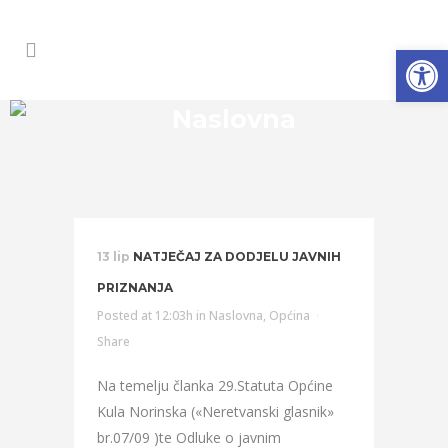
Open
Naslovna
13 lip
NATJEČAJ ZA DODJELU JAVNIH
PRIZNANJA
Posted at 12:03h
in
Naslovna
,
Općina
Share
Na temelju članka 29.Statuta Općine
Kula Norinska («Neretvanski glasnik»
br.07/09 )te Odluke o javnim