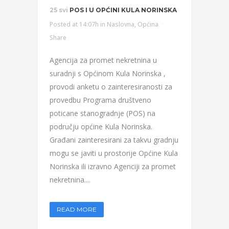
25 svi
POS I U OPĆINI KULA NORINSKA
Posted at 14:07h
in
Naslovna
,
Općina
Share
Agencija za promet nekretnina u
suradnji s Općinom Kula Norinska ,
provodi anketu o zainteresiranosti za
provedbu Programa društveno
poticane stanogradnje (POS) na
području općine Kula Norinska.
Građani zainteresirani za takvu gradnju
mogu se javiti u prostorije Općine Kula
Norinska ili izravno Agenciji za promet
nekretnina....
READ MORE