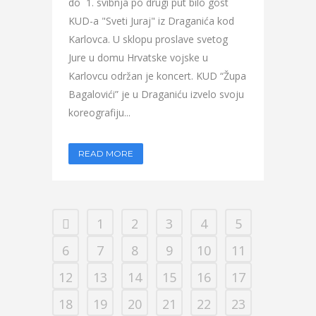
do 1. svibnja po drugi put bilo gost
KUD-a "Sveti Juraj" iz Draganića kod
Karlovca. U sklopu proslave svetog
Jure u domu Hrvatske vojske u
Karlovcu održan je koncert. KUD “Župa
Bagalovići” je u Draganiću izvelo svoju
koreografiju...
READ MORE
1
2
3
4
5
6
7
8
9
10
11
12
13
14
15
16
17
18
19
20
21
22
23