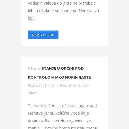
vodenih valova do jutra ne bi trebalo
biti, a očekuje se i padanje Neretve za
koji...
READ MORE
02 pro
STANJE U OPĆINI POD
KONTROLOM IAKO NORIN RASTE
Posted at 14:48h
in
Naslovna
,
Općina
Share
Tijekom večeri se očekuje lagani pad
Neretve jer su količine voda koje
dopiru iz Bosne i Hercegovine sve
manje. Uzvodne brane primaju manju