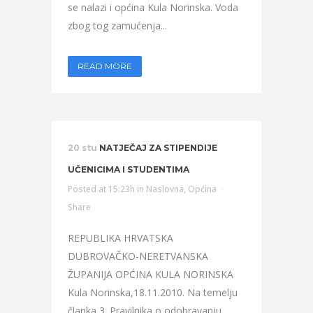
se nalazi i općina Kula Norinska. Voda
zbog tog zamućenja...
READ MORE
20 stu
NATJEČAJ ZA STIPENDIJE
UČENICIMA I STUDENTIMA
Posted at 15:23h
in
Naslovna
,
Općina
Share
REPUBLIKA HRVATSKA
DUBROVAČKO-NERETVANSKA
ŽUPANIJA OPĆINA KULA NORINSKA
Kula Norinska,18.11.2010. Na temelju
članka 3. Pravilnika o odobravanju