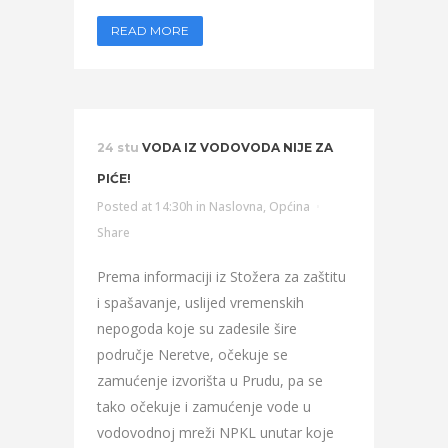
READ MORE
24 stu
VODA IZ VODOVODA NIJE ZA
PIĆE!
Posted at 14:30h
in
Naslovna
,
Općina
Share
Prema informaciji iz Stožera za zaštitu
i spašavanje, uslijed vremenskih
nepogoda koje su zadesile šire
područje Neretve, očekuje se
zamućenje izvorišta u Prudu, pa se
tako očekuje i zamućenje vode u
vodovodnoj mreži NPKL unutar koje