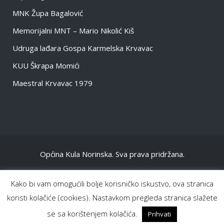
MNK Župa Bagalović
Memorijalni MNT – Mario Nikolić Kiš
Udruga lađara Gospa Karmelska Krvavac
KUU Škrapa Momići
Maestral Krvavac 1979
Općina Kula Norinska. Sva prava pridržana.
NASLOVNA
Kako bi vam omogućili bolje korisničko iskustvo, ova stranica
OPĆENITO
koristi kolačiće (cookies). Nastavkom pregleda stranica slažete
INFORMACIJE DOKUMENTI
se sa korištenjem kolačića.
Prihvati