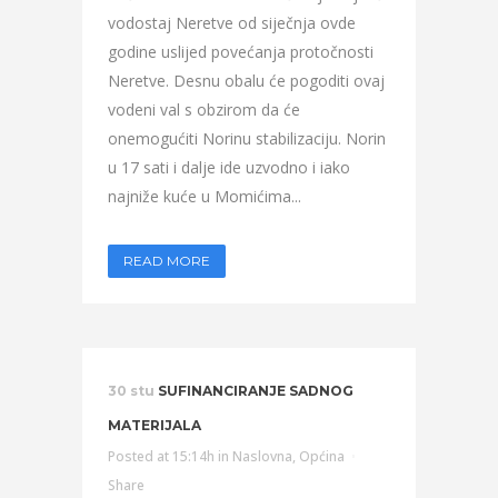
vodostaj Neretve od siječnja ovde
godine uslijed povećanja protočnosti
Neretve. Desnu obalu će pogoditi ovaj
vodeni val s obzirom da će
onemogućiti Norinu stabilizaciju. Norin
u 17 sati i dalje ide uzvodno i iako
najniže kuće u Momićima...
READ MORE
30 stu
SUFINANCIRANJE SADNOG
MATERIJALA
Posted at 15:14h
in
Naslovna
,
Općina
Share