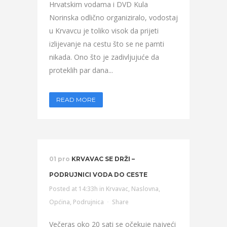
Hrvatskim vodama i DVD Kula
Norinska odlično organiziralo, vodostaj
u Krvavcu je toliko visok da prijeti
izlijevanje na cestu što se ne pamti
nikada. Ono što je zadivljujuće da
proteklih par dana...
READ MORE
01 pro
KRVAVAC SE DRŽI –
PODRUJNICI VODA DO CESTE
Posted at 14:33h
in
Krvavac
,
Naslovna
,
Općina
,
Podrujnica
Share
Večeras oko 20 sati se očekuje najveći