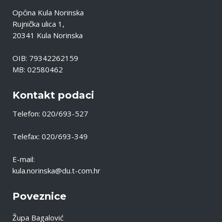
Općina Kula Norinska
Rujnička ulica 1,
20341 Kula Norinska
OIB: 79342262159
MB: 02580462
Kontakt podaci
Telefon: 020/693-527
Telefax: 020/693-349
E-mail:
kula.norinska@du.t-com.hr
Poveznice
Župa Bagalović