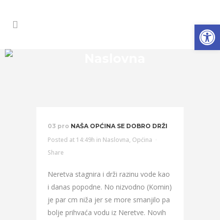
Open
Naslovna
03 pro
NAŠA OPĆINA SE DOBRO DRŽI
Posted at 14:49h
in
Naslovna
,
Općina
Share
Neretva stagnira i drži razinu vode kao
i danas popodne. No nizvodno (Komin)
je par cm niža jer se more smanjilo pa
bolje prihvaća vodu iz Neretve. Novih