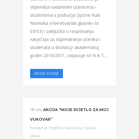
stipendija nadarenim učenicima i
studentima s područja Općine Kula
Norinska («Neretvanski glasnik» br.
03/03) i zaključka o raspisivanju
natječaja za stipendiranje učenika i
studenata u školskoj/ akademskoj
godini 2010/2011, raspisuje se N A T...
READ MORE
18 stu
AKCIJA “MOJE SVJETLO ZA MOJ
VUKOVAR”
Posted at 19:00h
in
Naslovna
,
Općina
Share