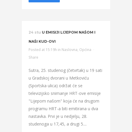
24 stu
U EMISIJI LIJEPOM NAŠOM I
NAŠI KUD-OVI
Posted at 15:19h
in
Naslovna
,
Općina
Share
Sutra, 25. studenog (četvrtak) u 19 sati
u Gradskoj dvorani u Metkoviću
(Sportska ulica) održat će se
televizijsko snimanje HRT-ove emisije
"Lijepom našom" koja će na drugom
programu HRT-a biti emitirana u dva
nastavka. Prvi je u nedjelju, 28.
studenoga u 17,45, a drugi 5....