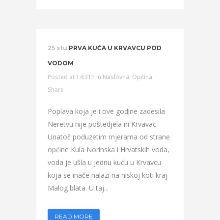
25 stu
PRVA KUĆA U KRVAVCU POD
VODOM
Posted at 14:31h
in
Naslovna
,
Općina
Share
Poplava koja je i ove godine zadesila
Neretvu nije poštedjela ni Krvavac.
Unatoč poduzetim mjerama od strane
općine Kula Norinska i Hrvatskih voda,
voda je ušla u jednu kuću u Krvavcu
koja se inače nalazi na niskoj koti kraj
Malog blata. U taj...
READ MORE