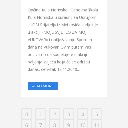
Općina Kula Norinska i Osnovna škola
Kula Norinska u suradnji sa Udrugom
„UOSI Prijatelj» iz Metkovića sudjeluje
u akciji «MOJE SVJETLO ZA MOJ
VUKOVAR» i obilježavanju Spomen
dana na Vukovar. Ovim putem Vas
pozivamo da sudjelujete u akciji
paljenja svijeća koja će se održati
danas, četvrtak 18.11.2010....
READ MORE
1
2
3
4
5
6
7
8
9
10
11