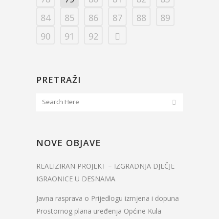
84
85
86
87
88
89
90
91
92
PRETRAŽI
NOVE OBJAVE
REALIZIRAN PROJEKT – IZGRADNJA DJEČJE
IGRAONICE U DESNAMA
Javna rasprava o Prijedlogu izmjena i dopuna
Prostornog plana uređenja Općine Kula