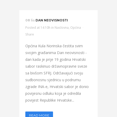
08 lis
DAN NEOVISNOSTI
Posted at 14:10h
in
Naslovna
,
Općina
Share
Općina Kula Norinska čestita svim
svojim građanima Dan neovisnosti -
dan kada je prije 19 godina Hrvatski
sabor raskinuo državnopravne sveze
sa bivšom SFRJ. Održavajući svoju
sudbonosnu sjednicu u podrumu
zgrade INA-e, Hrvatski sabor je donio
povijesnu odluku koja je odredila
povijest Republike Hrvatske...
READ MORE