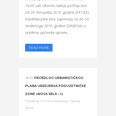
16:00 sati Izborne radnje počinju teći
od 29. listopada 2010. godine (PETAK)
Kandidacijske liste zaprimaju se do 10.
studenoga 2010. godine (SRIJEDA) u
uredima općinske uprave...
READ MORE
18 lis
PRIJEDLOG URBANISTIČKOG
PLANA UREDJENJA PODUZETNIČKE
ZONE «NOVA SELA – 1»
Posted at 14:11h
in
Naslovna
,
Općina
Share