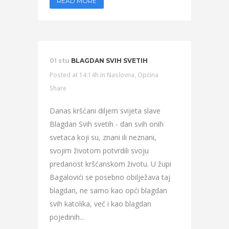
READ MORE
01 stu
BLAGDAN SVIH SVETIH
Posted at 14:14h
in
Naslovna
,
Općina
Share
Danas kršćani diljem svijeta slave
Blagdan Svih svetih - dan svih onih
svetaca koji su, znani ili neznani,
svojim životom potvrdili svoju
predanost kršćanskom životu. U župi
Bagalovići se posebno obilježava taj
blagdan, ne samo kao opći blagdan
svih katolika, već i kao blagdan
pojedinih...