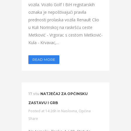
vozila. Vozilo Golf I BiH registarskih
oznaka je nepoštivajući pravila
prednosti prolaska vozila Renault Clio
u Kuli Norinskoj na raskršću ceste
Metković - Vrgorac s cestom Metković-
Kula - Krvavac,...
READ MORE
17 stu
NATJEČAJ ZA OPĆINSKU
ZASTAVU I GRB
Posted at 14:26h
in
Naslovna
,
Općina
Share