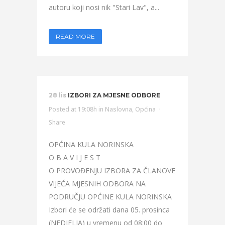
autoru koji nosi nik "Stari Lav", a...
READ MORE
28 lis
IZBORI ZA MJESNE ODBORE
Posted at 19:08h
in
Naslovna
,
Općina
Share
OPĆINA KULA NORINSKA
O B A V I J E S T
O PROVOĐENJU IZBORA ZA ČLANOVE
VIJEĆA MJESNIH ODBORA NA
PODRUČJU OPĆINE KULA NORINSKA
Izbori će se održati dana 05. prosinca
(NEDJELJA) u vremenu od 08:00 do