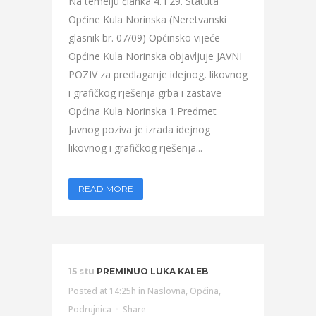
Na temelju članka 4. i 29. Statuta
Općine Kula Norinska (Neretvanski
glasnik br. 07/09) Općinsko vijeće
Općine Kula Norinska objavljuje JAVNI
POZIV za predlaganje idejnog, likovnog
i grafičkog rješenja grba i zastave
Općina Kula Norinska 1.Predmet
Javnog poziva je izrada idejnog
likovnog i grafičkog rješenja...
READ MORE
15 stu
PREMINUO LUKA KALEB
Posted at 14:25h
in
Naslovna
,
Općina
,
Podrujnica
Share