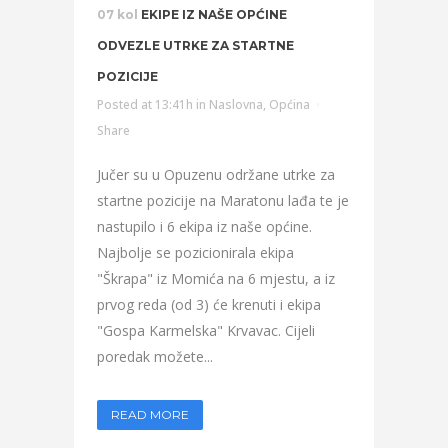
07 kol
EKIPE IZ NAŠE OPĆINE
ODVEZLE UTRKE ZA STARTNE
POZICIJE
Posted at 13:41h
in
Naslovna
,
Općina
Share
Jučer su u Opuzenu održane utrke za
startne pozicije na Maratonu lađa te je
nastupilo i 6 ekipa iz naše općine.
Najbolje se pozicionirala ekipa
"Škrapa" iz Momića na 6 mjestu, a iz
prvog reda (od 3) će krenuti i ekipa
"Gospa Karmelska" Krvavac. Cijeli
poredak možete...
READ MORE