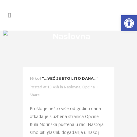
Open
Naslovna
16 kol
“….VEĆ JE ETO LITO DANA…”
Posted at 13:46h
in
Naslovna
,
Općina
Share
Prošlo je nešto više od godinu dana
otkada je službena stranica Općine
Kula Norinska puštena u rad. Nastojali
smo biti glasnik događanja u našoj