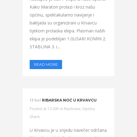
Kako Maraton prolazi i kroz našu
općinu, spektakularno navijanje i
bakljada su organizirani u Krvavcu
tijekom prolaska ekipa. Plasman naših
ekipa je podebljan 1.GUSARI KOMIN 2.
STABLINA 3. i...
READ MORE
13 kol
RIBARSKA NOĆ U KRVAVCU
Posted at 13:43h
in
Naslovna
,
Općina
Share
U Krvavcu je u srijedu navečer održana