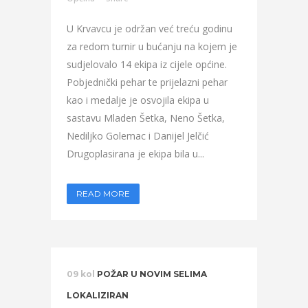
U Krvavcu je održan već treću godinu
za redom turnir u bućanju na kojem je
sudjelovalo 14 ekipa iz cijele općine.
Pobjednički pehar te prijelazni pehar
kao i medalje je osvojila ekipa u
sastavu Mladen Šetka, Neno Šetka,
Nediljko Golemac i Danijel Jelčić
Drugoplasirana je ekipa bila u...
READ MORE
09 kol
POŽAR U NOVIM SELIMA
LOKALIZIRAN