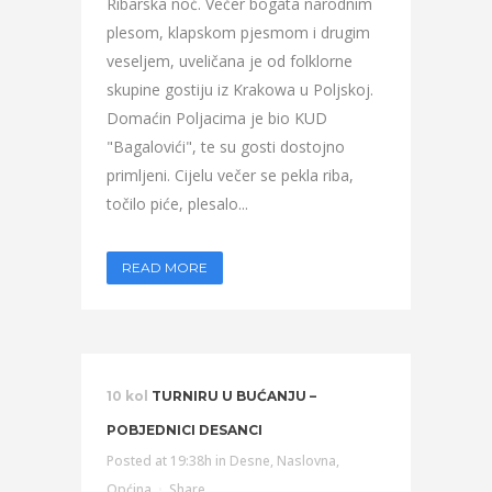
Ribarska noć. Večer bogata narodnim
plesom, klapskom pjesmom i drugim
veseljem, uveličana je od folklorne
skupine gostiju iz Krakowa u Poljskoj.
Domaćin Poljacima je bio KUD
"Bagalovići", te su gosti dostojno
primljeni. Cijelu večer se pekla riba,
točilo piće, plesalo...
READ MORE
10 kol
TURNIRU U BUĆANJU –
POBJEDNICI DESANCI
Posted at 19:38h
in
Desne
,
Naslovna
,
Općina
Share