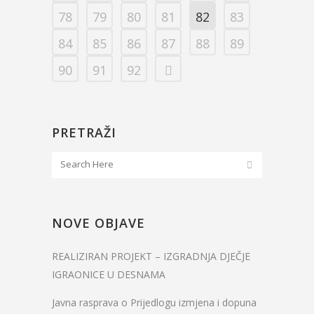
78
79
80
81
82
83
84
85
86
87
88
89
90
91
92
PRETRAŽI
NOVE OBJAVE
REALIZIRAN PROJEKT – IZGRADNJA DJEČJE
IGRAONICE U DESNAMA
Javna rasprava o Prijedlogu izmjena i dopuna