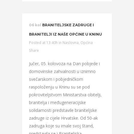
06 kol
BRANITELJSKE ZADRUGE I
BRANITELJI IZ NAŠE OPĆINE U KNINU
Posted at 13:40h
in
Naslovna
,
Općina
Share
Jučer, 05. kolovoza na Dan pobjede i
domovinske zahvalnosti u iznimno
svečarskom i pobjedničkom
raspoloženju u Kninu su se pod
pokroviteljstvom Ministarstva obitelji,
branitelja i međugeneracijske
solidarnosti predstavile braniteljske
zadruge iz cijele Hrvatske. Od 50-ak
zadruga koje su imale svoj štand,
predstavila se i Braniteljska...