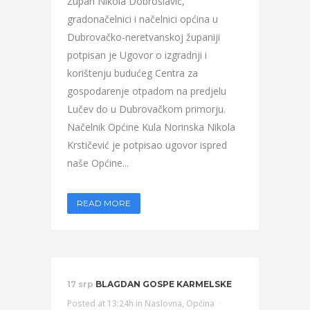
Župan Nikola Dobroslavić,
gradonačelnici i načelnici općina u
Dubrovačko-neretvanskoj županiji
potpisan je Ugovor o izgradnji i
korištenju budućeg Centra za
gospodarenje otpadom na predjelu
Lučev do u Dubrovačkom primorju.
Načelnik Općine Kula Norinska Nikola
Krstičević je potpisao ugovor ispred
naše Općine...
READ MORE
17 srp
BLAGDAN GOSPE KARMELSKE
Posted at 13:24h
in
Naslovna
,
Općina