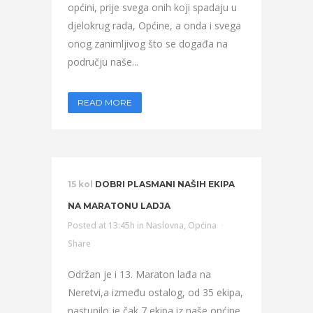
općini, prije svega onih koji spadaju u
djelokrug rada, Općine, a onda i svega
onog zanimljivog što se događa na
području naše...
READ MORE
15 kol
DOBRI PLASMANI NAŠIH EKIPA
NA MARATONU LADJA
Posted at 13:45h
in
Naslovna
,
Općina
Share
Održan je i 13. Maraton lađa na
Neretvi,a između ostalog, od 35 ekipa,
nastupilo je čak 7 ekipa iz naše općine.