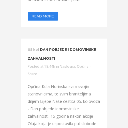
READ MORE
05 kol
DAN POBJEDE I DOMOVINSKE
ZAHVALNOSTI
Posted at 19:44h
in
Naslovna
,
Općina
Share
Općina Kula Norinska svim svojim
stanovnicima, te svim braniteljima
diljem Lijepe Naše čestita 05. kolovoza
- Dan pobjede idomovinske
zahvalnosti. 15 godina nakon akcije
Oluja koja je uspostavila put slobode