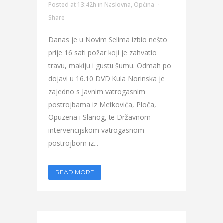
Posted at 13:42h
in
Naslovna
,
Općina
Share
Danas je u Novim Selima izbio nešto
prije 16 sati požar koji je zahvatio
travu, makiju i gustu šumu. Odmah po
dojavi u 16.10 DVD Kula Norinska je
zajedno s Javnim vatrogasnim
postrojbama iz Metkovića, Ploča,
Opuzena i Slanog, te Državnom
intervencijskom vatrogasnom
postrojbom iz...
READ MORE