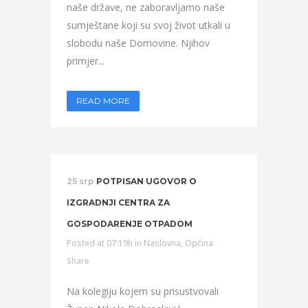
naše države, ne zaboravljamo naše
sumještane koji su svoj život utkali u
slobodu naše Domovine. Njihov
primjer...
READ MORE
25 srp
POTPISAN UGOVOR O
IZGRADNJI CENTRA ZA
GOSPODARENJE OTPADOM
Posted at 07:19h
in
Naslovna
,
Općina
Share
Na kolegiju kojem su prisustvovali