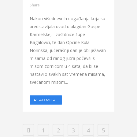
Share
Nakon višednevnih događanja koja su
predstavljala uvod u blagdan Gospe
Karmelske, - zaštitnice župe
Bagalovići, te dan Općine Kula
Norinska, jučerašnji dan je obilježavan
misama od ranog jutra počevši s
misom zornicom u 4 sata, da bi se
nastavilo svakih sat vremena misama,
svečanom misom...
READ MORE
1
2
3
4
5