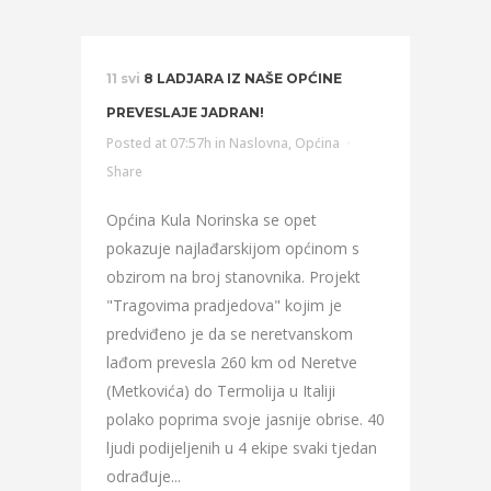
11 svi
8 LADJARA IZ NAŠE OPĆINE
PREVESLAJE JADRAN!
Posted at 07:57h
in
Naslovna
,
Općina
Share
Općina Kula Norinska se opet
pokazuje najlađarskijom općinom s
obzirom na broj stanovnika. Projekt
"Tragovima pradjedova" kojim je
predviđeno je da se neretvanskom
lađom prevesla 260 km od Neretve
(Metkovića) do Termolija u Italiji
polako poprima svoje jasnije obrise. 40
ljudi podijeljenih u 4 ekipe svaki tjedan
odrađuje...