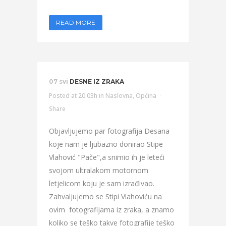
READ MORE
07 svi
DESNE IZ ZRAKA
Posted at 20:03h
in
Naslovna
,
Općina
Share
Objavljujemo par fotografija Desana
koje nam je ljubazno donirao Stipe
Vlahović "Pače",a snimio ih je leteći
svojom ultralakom motornom
letjelicom koju je sam izrađivao.
Zahvaljujemo se Stipi Vlahoviću na
ovim fotografijama iz zraka, a znamo
koliko se teško takve fotografije teško