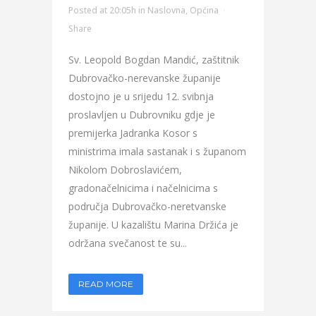
Posted at 20:05h
in
Naslovna
,
Općina
Share
Sv. Leopold Bogdan Mandić, zaštitnik
Dubrovačko-nerevanske županije
dostojno je u srijedu 12. svibnja
proslavljen u Dubrovniku gdje je
premijerka Jadranka Kosor s
ministrima imala sastanak i s županom
Nikolom Dobroslavićem,
gradonačelnicima i načelnicima s
područja Dubrovačko-neretvanske
županije. U kazalištu Marina Držića je
održana svečanost te su...
READ MORE