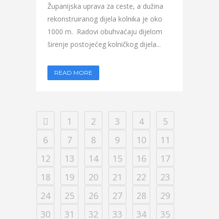
Županijska uprava za ceste, a dužina
rekonstruiranog dijela kolnika je oko
1000 m. Radovi obuhvaćaju dijelom
širenje postojećeg kolničkog dijela...
READ MORE
1
2
3
4
5
6
7
8
9
10
11
12
13
14
15
16
17
18
19
20
21
22
23
24
25
26
27
28
29
30
31
32
33
34
35