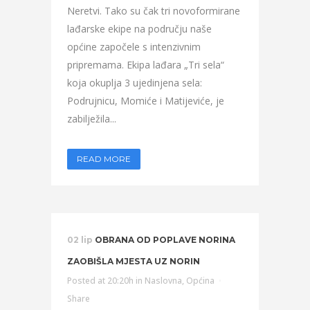
Neretvi. Tako su čak tri novoformirane
lađarske ekipe na području naše
općine započele s intenzivnim
pripremama. Ekipa lađara „Tri sela“
koja okuplja 3 ujedinjena sela:
Podrujnicu, Momiće i Matijeviće, je
zabilježila...
READ MORE
02 lip
OBRANA OD POPLAVE NORINA
ZAOBIŠLA MJESTA UZ NORIN
Posted at 20:20h
in
Naslovna
,
Općina
Share