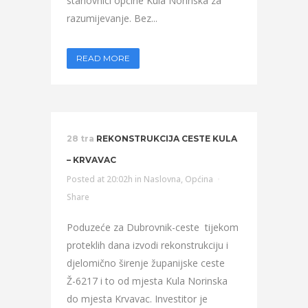
stanovnici općine Kula Norinska za
razumijevanje. Bez...
READ MORE
28 tra
REKONSTRUKCIJA CESTE KULA
– KRVAVAC
Posted at 20:02h
in
Naslovna
,
Općina
Share
Poduzeće za Dubrovnik-ceste tijekom
proteklih dana izvodi rekonstrukciju i
djelomično širenje županijske ceste
Ž-6217 i to od mjesta Kula Norinska
do mjesta Krvavac. Investitor je