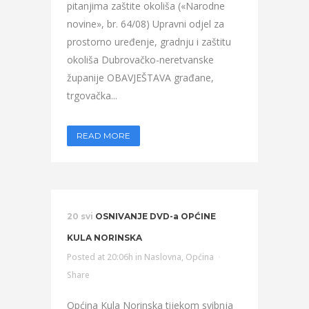
pitanjima zaštite okoliša («Narodne
novine», br. 64/08) Upravni odjel za
prostorno uređenje, gradnju i zaštitu
okoliša Dubrovačko-neretvanske
županije OBAVJEŠTAVA građane,
trgovačka...
READ MORE
20 svi
OSNIVANJE DVD-a OPĆINE
KULA NORINSKA
Posted at 20:06h
in
Naslovna
,
Općina
Share
Općina Kula Norinska tijekom svibnja