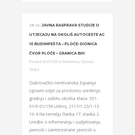
28 svi
JAVNA RASPRAVA STUDIJE O
UTJECAJU NA OKOLIŠ AUTOCESTE AC
10 BUDIMPEŠTA – PLOČE: DIONICA
ČVOR PLOČE – GRANICA BIH
Posted at 07:53h
in
Naslovna
,
Općina
Share
Dubrovačko-neretvanska županija
Upravni odjel za prostorno uređenje,
gradnju i zaštitu okoliša Klasa: 351-
01/9-01/199 Urbroj: 2117/1-23/1-13-
10-4 Na temelju članka 17. stavka 2.
Uredbe o informiranju i sudjelovanju
javnosti i zainteresirane javnosti u