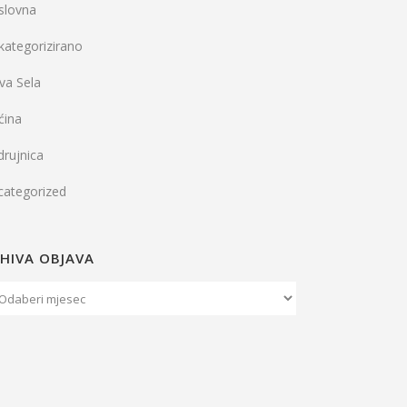
slovna
kategorizirano
va Sela
ćina
rujnica
categorized
HIVA OBJAVA
iva
java