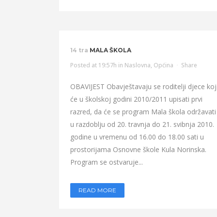
14 tra
MALA ŠKOLA
Posted at 19:57h
in
Naslovna
,
Općina
Share
OBAVIJEST Obavještavaju se roditelji djece ko
će u školskoj godini 2010/2011 upisati prvi
razred, da će se program Mala škola održavati
u razdoblju od 20. travnja do 21. svibnja 2010.
godine u vremenu od 16.00 do 18.00 sati u
prostorijama Osnovne škole Kula Norinska.
Program se ostvaruje...
READ MORE