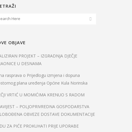
ETRAŽI
VE OBJAVE
ALIZIRAN PROJEKT – IZGRADNJA DJEČJE
RAONICE U DESNAMA
na rasprava o Prijedlogu izmjena i dopuna
stornog plana uređenja Općine Kula Norinska
EČJI VRTIĆ U MOMIĆIMA KRENUO S RADOM
AVIJEST – POLJOPRIVREDNA GOSPODARSTVA
LOBOĐENA OBVEZE DOSTAVE DOKUMENTACIJE
DU ZA PIĆE PROKUHATI PRIJE UPORABE