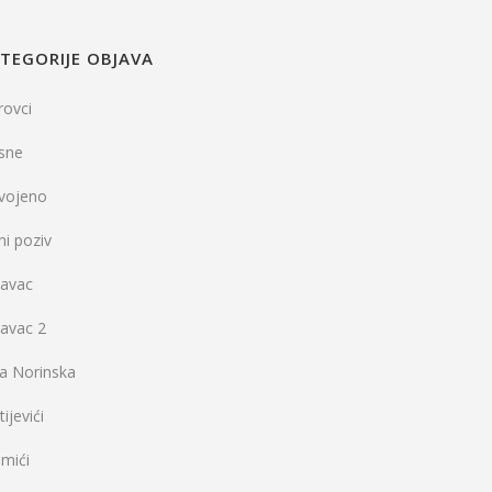
TEGORIJE OBJAVA
rovci
sne
dvojeno
ni poziv
vavac
vavac 2
la Norinska
ijevići
mići