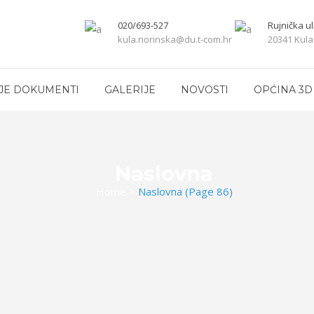
020/693-527
Rujnička ul
kula.norinska@du.t-com.hr
20341 Kula
JE DOKUMENTI
GALERIJE
NOVOSTI
OPĆINA 3D
Naslovna
Home
>
Naslovna
(Page 86)