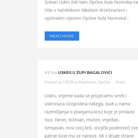
Sretan Uskrs želi Vam Općina Kula Norinska na
čelu s načelnikom Nikolom Krstičevićem i
općinskim vijećem Općine Kula Norinska!...
READ MORE
02 tra
USKRS U ŽUPI BAGALOVIĆI
Posted at 19:53h
in
Naslovna
,
Općina
Share
Uskrs, vrijeme kada se prisjećamo smrti i
uskrsnuća Gospodina našega, budi u nama
razmišljanja o ptanjama kroz koje je prolazio
Isus. Nevin, bičevan, mučen, vrijeđan,
ismijavan, nosi svoj križ, stojički podnoseći sve
patnje koje mu se nanose. Mi s druge strane