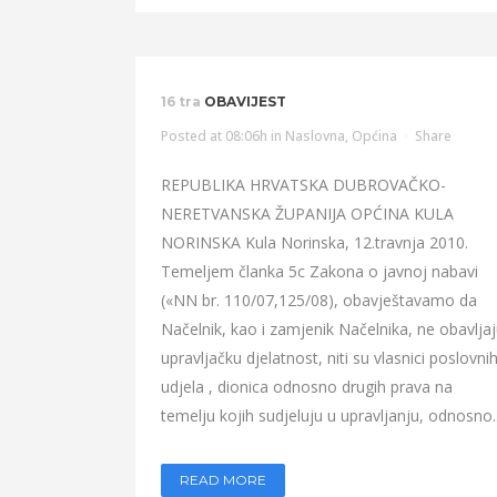
16 tra
OBAVIJEST
Posted at 08:06h
in
Naslovna
,
Općina
Share
REPUBLIKA HRVATSKA DUBROVAČKO-
NERETVANSKA ŽUPANIJA OPĆINA KULA
NORINSKA Kula Norinska, 12.travnja 2010.
Temeljem članka 5c Zakona o javnoj nabavi
(«NN br. 110/07,125/08), obavještavamo da
Načelnik, kao i zamjenik Načelnika, ne obavlja
upravljačku djelatnost, niti su vlasnici poslovni
udjela , dionica odnosno drugih prava na
temelju kojih sudjeluju u upravljanju, odnosno..
READ MORE