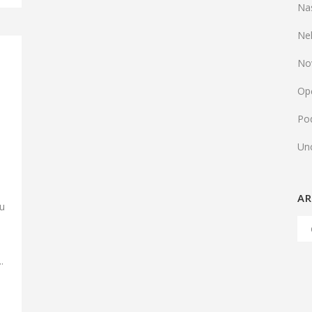
Na
Ne
No
Op
Pod
Un
AR
ju
Arh
h
Ob
.