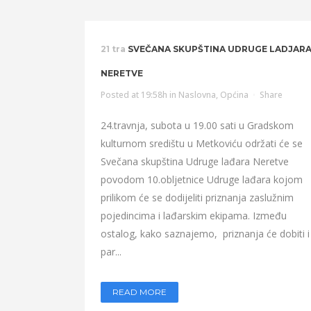
21 tra
SVEČANA SKUPŠTINA UDRUGE LADJAR
NERETVE
Posted at 19:58h
in
Naslovna
,
Općina
Share
24.travnja, subota u 19.00 sati u Gradskom
kulturnom središtu u Metkoviću održati će se
Svečana skupština Udruge lađara Neretve
povodom 10.obljetnice Udruge lađara kojom
prilikom će se dodijeliti priznanja zaslužnim
pojedincima i lađarskim ekipama. Između
ostalog, kako saznajemo, priznanja će dobiti i
par...
READ MORE