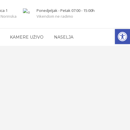
ica 1
Ponedjeljak - Petak 07:00 - 15:00h
 Norinska
Vikendom ne radimo
Open
KAMERE UŽIVO
NASELJA