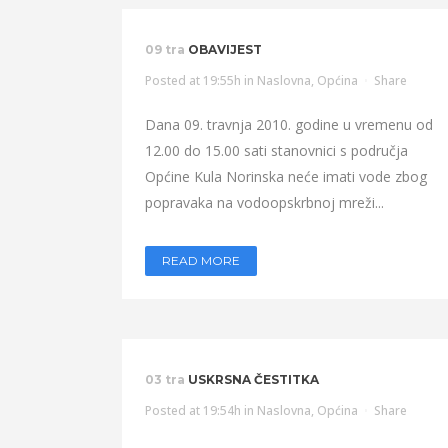
09 tra
OBAVIJEST
Posted at 19:55h
in
Naslovna
,
Općina
Share
Dana 09. travnja 2010. godine u vremenu od
12.00 do 15.00 sati stanovnici s područja
Općine Kula Norinska neće imati vode zbog
popravaka na vodoopskrbnoj mreži...
READ MORE
03 tra
USKRSNA ČESTITKA
Posted at 19:54h
in
Naslovna
,
Općina
Share