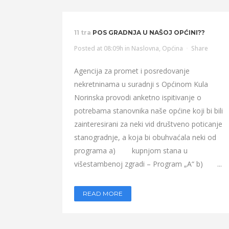
11 tra
POS GRADNJA U NAŠOJ OPĆINI??
Posted at 08:09h
in
Naslovna
,
Općina
Share
Agencija za promet i posredovanje
nekretninama u suradnji s Općinom Kula
Norinska provodi anketno ispitivanje o
potrebama stanovnika naše općine koji bi bili
zainteresirani za neki vid društveno poticanje
stanogradnje, a koja bi obuhvaćala neki od
programa a) kupnjom stana u
višestambenoj zgradi – Program „A“ b) ...
READ MORE