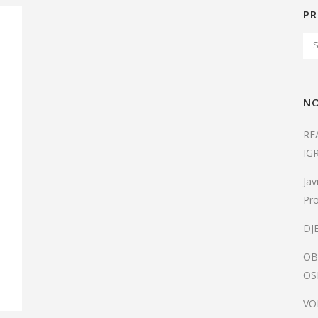
PR
NO
RE
IG
Jav
Pro
DJ
OB
OS
VO