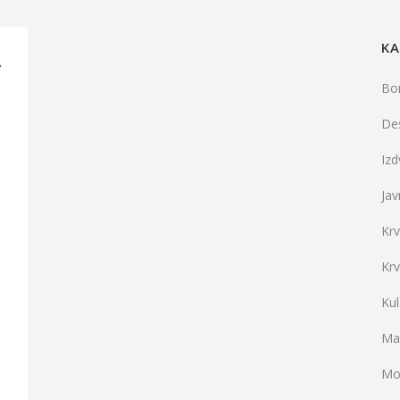
KA
A
Bo
De
Iz
Jav
Kr
Kr
Ku
Mat
Mo