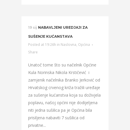
19 sij
NABAVLJENI UREDJAJI ZA
SUŠENJE KUĆANSTAVA
Posted at 19:26h
in
Naslovna
,
Općina
Share
Unatoč tome što su načelnik Općine
Kula Norinska Nikola Krstičević i
zamjenik načelnika Branko Jerković od
Hrvatskog crvenog križa tražili uređaje
za sušenje kućanstva koja su doživjela
poplavu, našoj općini nije dodijeljena
niti jedna sušilica pa je Općina bila
prisiljena nabaviti 7 sušilica od
privatne...