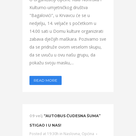
Kulturno-umjetničkog društva
"Bagalovići", u Krvavcu će se u
nedjelju, 14. veljače s početkom u
14.00 sati u Domu kulture organizirati
zabava dječijih maškara. Pozivamo sve
da se pridruže ovom veselom skupu,
da se uvuču u ovu našu grupu, da
pokažu svoju masku,...
READ MORE
09 velj
“AUTOBUS ČUDESNA ŠUMA”
STIGAO I U NAS!
Posted at 19:30h
in
Naslovna
,
Općina