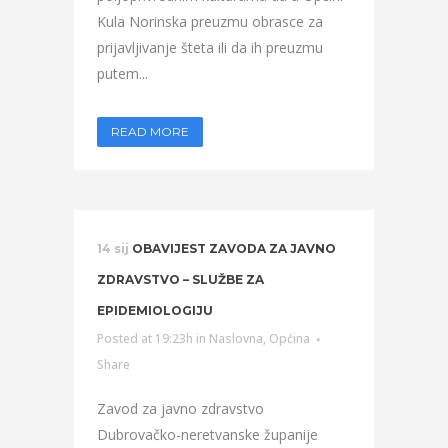
Kula Norinska preuzmu obrasce za
prijavljivanje šteta ili da ih preuzmu
putem...
READ MORE
14 sij
OBAVIJEST ZAVODA ZA JAVNO
ZDRAVSTVO – SLUŽBE ZA
EPIDEMIOLOGIJU
Posted at 19:23h
in
Naslovna
,
Općina
Share
Zavod za javno zdravstvo
Dubrovačko-neretvanske županije