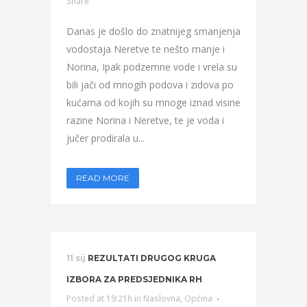
Share
Danas je došlo do znatnijeg smanjenja
vodostaja Neretve te nešto manje i
Norina, Ipak podzemne vode i vrela su
bili jači od mnogih podova i zidova po
kućama od kojih su mnoge iznad visine
razine Norina i Neretve, te je voda i
jučer prodirala u...
READ MORE
11 sij
REZULTATI DRUGOG KRUGA
IZBORA ZA PREDSJEDNIKA RH
Posted at 19:21h
in
Naslovna
,
Općina