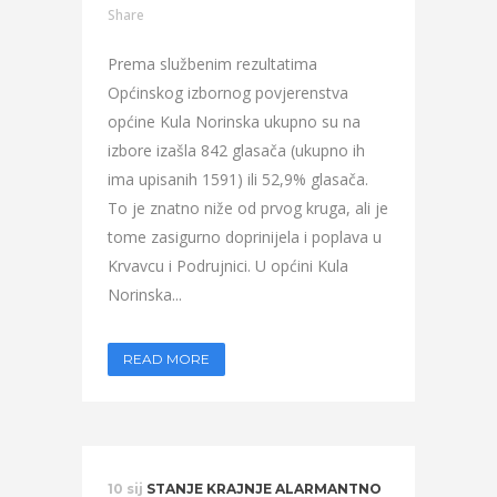
Share
Prema službenim rezultatima
Općinskog izbornog povjerenstva
općine Kula Norinska ukupno su na
izbore izašla 842 glasača (ukupno ih
ima upisanih 1591) ili 52,9% glasača.
To je znatno niže od prvog kruga, ali je
tome zasigurno doprinijela i poplava u
Krvavcu i Podrujnici. U općini Kula
Norinska...
READ MORE
10 sij
STANJE KRAJNJE ALARMANTNO