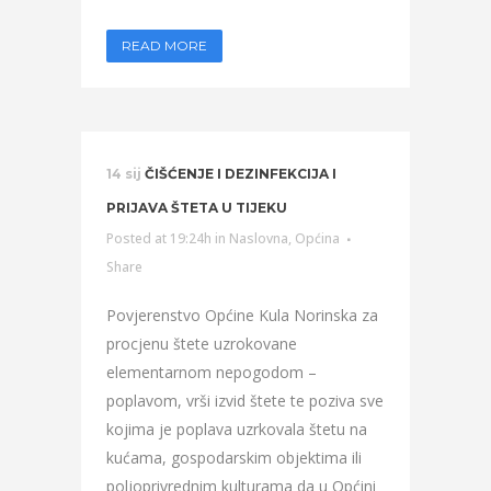
READ MORE
14 sij
ČIŠĆENJE I DEZINFEKCIJA I
PRIJAVA ŠTETA U TIJEKU
Posted at 19:24h
in
Naslovna
,
Općina
Share
Povjerenstvo Općine Kula Norinska za
procjenu štete uzrokovane
elementarnom nepogodom –
poplavom, vrši izvid štete te poziva sve
kojima je poplava uzrkovala štetu na
kućama, gospodarskim objektima ili
poljoprivrednim kulturama da u Općini