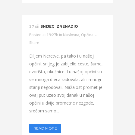
27 sij
SNIJEG IZNENADIO
Posted at 19:27h
in
Naslovna
,
Općina
Share
Diljem Neretve, pa tako i u našoj
općini, snijeg je zabijelio ceste, šume,
dvorišta, okućnice. I u našoj općini su
se mnoga djeca radovala, ali i mnogi
stariji negodovali. Nažalost promet je i
ovaj put uzeo svoj danak u našoj
općini u dvije prometne nezgode,
srećom samo...
READ MORE