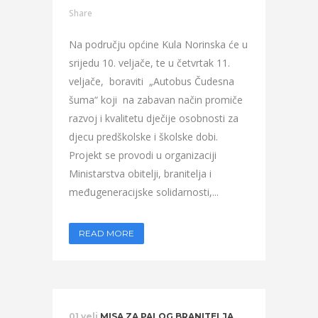
Share
Na području općine Kula Norinska će u
srijedu 10. veljače, te u četvrtak 11.
veljače, boraviti „Autobus Čudesna
šuma“ koji na zabavan način promiče
razvoj i kvalitetu dječije osobnosti za
djecu predškolske i školske dobi.
Projekt se provodi u organizaciji
Ministarstva obitelji, branitelja i
međugeneracijske solidarnosti,...
READ MORE
01 velj
MISA ZA PALOG BRANITELJA