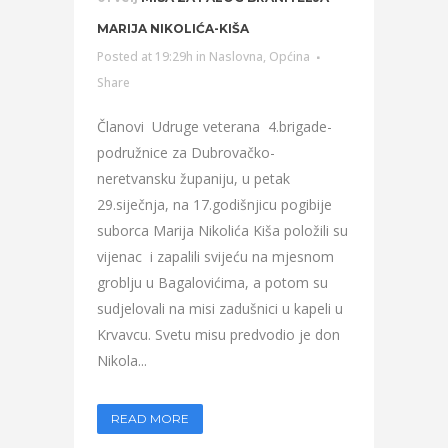
MARIJA NIKOLIĆA-KIŠA
Posted at 19:29h
in
Naslovna
,
Općina
Share
Članovi Udruge veterana 4.brigade-
podružnice za Dubrovačko-
neretvansku županiju, u petak
29.siječnja, na 17.godišnjicu pogibije
suborca Marija Nikolića Kiša položili su
vijenac i zapalili svijeću na mjesnom
groblju u Bagalovićima, a potom su
sudjelovali na misi zadušnici u kapeli u
Krvavcu. Svetu misu predvodio je don
Nikola...
READ MORE