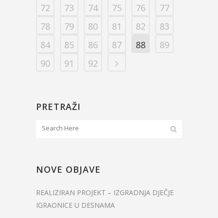
72
73
74
75
76
77
78
79
80
81
82
83
84
85
86
87
88
89
90
91
92
PRETRAŽI
NOVE OBJAVE
REALIZIRAN PROJEKT – IZGRADNJA DJEČJE
IGRAONICE U DESNAMA