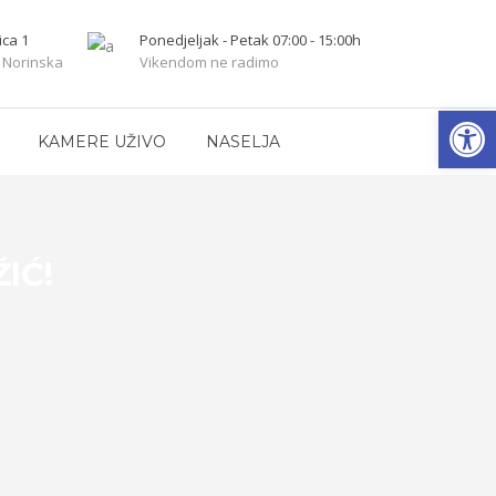
ica 1
Ponedjeljak - Petak 07:00 - 15:00h
 Norinska
Vikendom ne radimo
Open
KAMERE UŽIVO
NASELJA
IĆ!