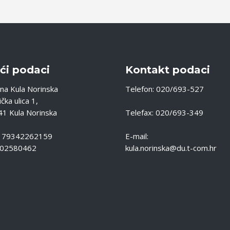
ći podaci
Kontakt podaci
na Kula Norinska
Telefon: 020/693-527
čka ulica 1,
1 Kula Norinska
Telefax: 020/693-349
: 79342262159
E-mail:
 02580462
kula.norinska@du.t-com.hr