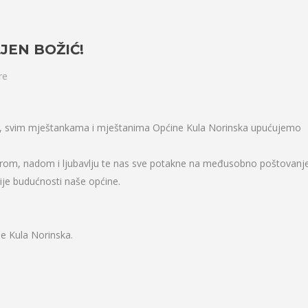
JEN BOŽIĆ!
re
ta, svim mještankama i mještanima Općine Kula Norinska upućujemo
irom, nadom i ljubavlju te nas sve potakne na međusobno poštovanj
nije budućnosti naše općine.
ine Kula Norinska.