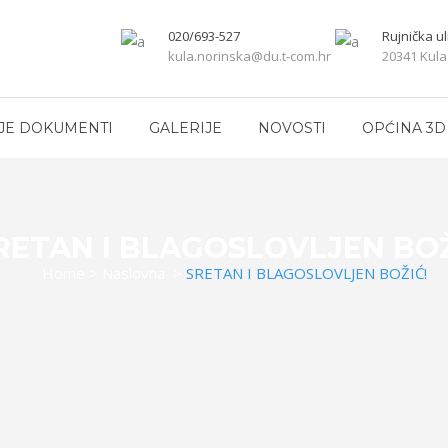
020/693-527
Rujnička ul
kula.norinska@du.t-com.hr
20341 Kula
JE DOKUMENTI
GALERIJE
NOVOSTI
OPĆINA 3D
RETAN I BLAGOSLOVLJEN BOŽ
Home
>
Naslovna
>
SRETAN I BLAGOSLOVLJEN BOŽIĆ!