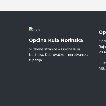
Op
Općina Kula Norinska
Opći
Rujni
Službene stranice – Općina Kula
2034
Norinska, Dubrovačko – neretvanska
županija
OIB
MB: