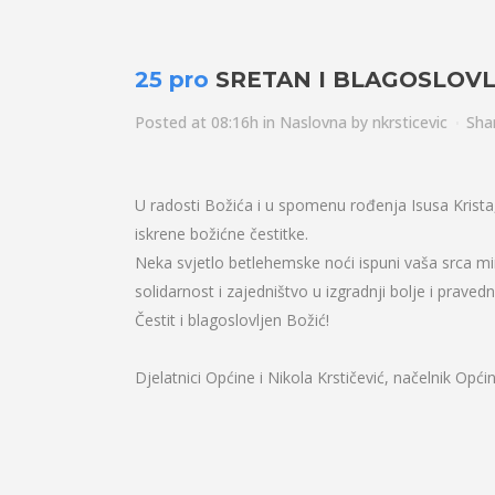
25 pro
SRETAN I BLAGOSLOVL
Posted at 08:16h
in
Naslovna
by
nkrsticevic
Sha
U radosti Božića i u spomenu rođenja Isusa Kris
iskrene božićne čestitke.
Neka svjetlo betlehemske noći ispuni vaša srca m
solidarnost i zajedništvo u izgradnji bolje i praved
Čestit i blagoslovljen Božić!
Djelatnici Općine i Nikola Krstičević, načelnik Opć