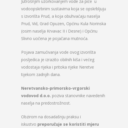
Jutrošnjim uzorkovanjem vode za piće u
vodoopskrbnim sustavima koja se opskrbljuju
s izvorišta Prud, a koja obuhvaćaju naselja
Prud, Vid, Grad Opuzen, Općinu Kula Norinska
(osim naselja Krvavac II i Desne) i Općinu
Slivno uočena je pojačana mutnoća.
Pojava zamućivanja vode ovog izvorišta
posljedica je izrazito obilnih kiša i većeg
vodostaja rijeka i pritoka rijeke Neretve
tijekom zadnjih dana.
Neretvansko-primorsko-vrgorski
vodovod d.o.o.
poziva stanovnike navedenih
naselja na predostrožnost.
Obzirom na dosadašnju praksu i
iskustvo
preporučuje se koristiti mjeru