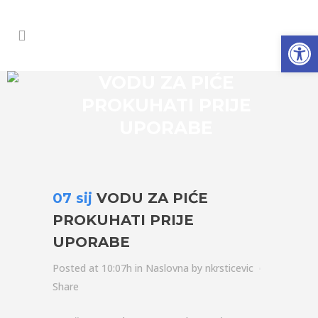
Open
VODU ZA PIĆE
PROKUHATI PRIJE
UPORABE
07 sij
VODU ZA PIĆE
PROKUHATI PRIJE
UPORABE
Posted at 10:07h
in
Naslovna
by
nkrsticevic
Share